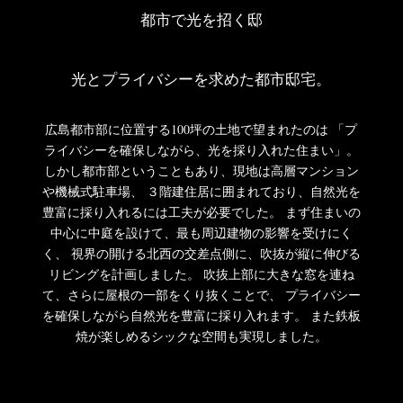
都市で光を招く邸
光とプライバシーを求めた都市邸宅。
広島都市部に位置する100坪の土地で望まれたのは
「プ
ライバシーを確保しながら、光を採り入れた住まい」。
しかし都市部ということもあり、現地は高層マンション
や機械式駐車場、
３階建住居に囲まれており、自然光を
豊富に採り入れるには工夫が必要でした。
まず住まいの
中心に中庭を設けて、最も周辺建物の影響を受けにく
く、
視界の開ける北西の交差点側に、吹抜が縦に伸びる
リビングを計画しました。
吹抜上部に大きな窓を連ね
て、さらに屋根の一部をくり抜くことで、
プライバシー
を確保しながら自然光を豊富に採り入れます。
また鉄板
焼が楽しめるシックな空間も実現しました。