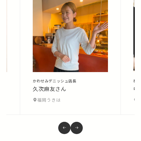
かわせみデニッシュ店長
株
久次麻友さん
中
福岡うきは