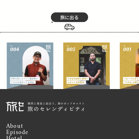
旅に出る
About
Episode
Hotel