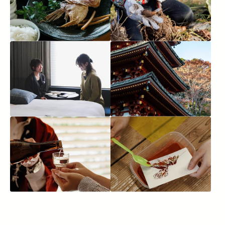
談
歴
酒
芸