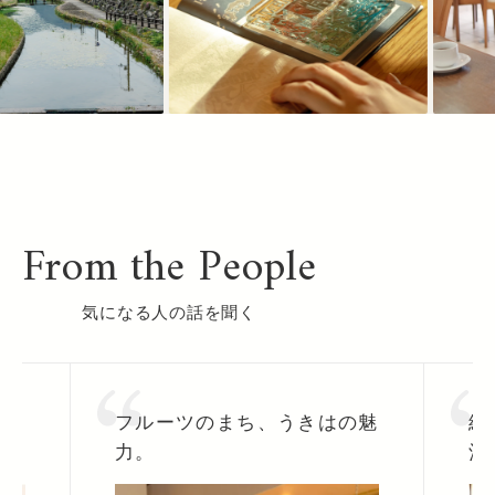
From the People
気になる人の話を聞く
家
フルーツのまち、うきはの魅
経
理
力。
酒