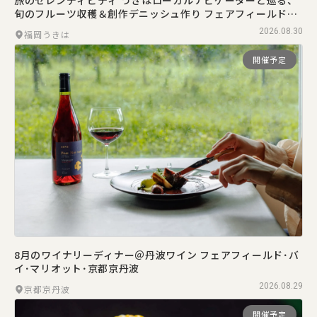
旅のセレンディピティ うきはローカルナビゲーターと巡る、
旬のフルーツ収穫＆創作デニッシュ作り フェアフィールド･
バイ･マリオット･福岡うきは
2026.08.30
福岡うきは
開催予定
8月のワイナリーディナー＠丹波ワイン フェアフィールド･バ
イ･マリオット･京都京丹波
2026.08.29
京都京丹波
開催予定