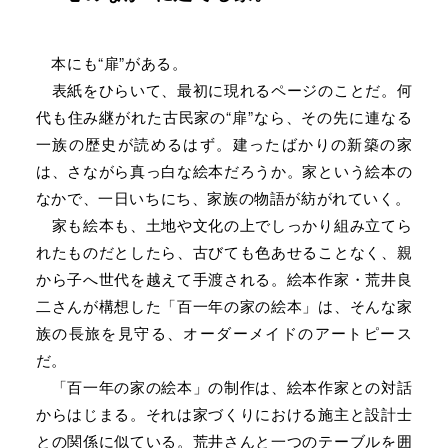
本にも“扉”がある。
表紙をひらいて、最初に現れるページのことだ。何
代も住み継がれた古民家の“扉”なら、その先に連なる
一族の歴史が読めるはず。建ったばかりの新築の家
は、さながら真っ白な絵本だろうか。家という絵本の
なかで、一日いちにち、家族の物語が紡がれていく。
家も絵本も、土地や文化の上でしっかり組み立てら
れたものだとしたら、古びても色あせることなく、親
から子へ世代を越えて手渡される。絵本作家・荒井良
二さんが構想した「百一年の家の絵本」は、そんな家
族の長旅を見守る、オーダーメイドのアートピース
だ。
「百一年の家の絵本」の制作は、絵本作家との対話
からはじまる。それは家づくりにおける施主と設計士
との関係に似ている。荒井さんと一つのテーブルを囲