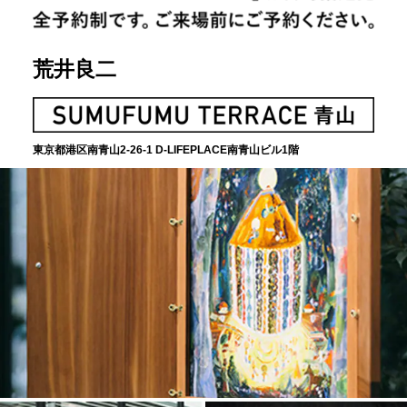
荒井良二
東京都港区南⻘⼭2-26-1
D-LIFEPLACE南⻘⼭ビル1階