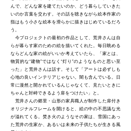
んで、どんな家を建てたいのか、どう暮らしていきた
いのか言葉を交わす。その話を聴きながら絵本作家の
指はもう小さな絵本を滑らかに描きはじめているだろ
う。
今プロジェクトの最初の作品として、荒井さんは自
らが暮らす家のための絵を描いてくれた。毎日眺める
ならどんな家の絵がいいか考えていたら、「家とは、
物質的な“建物”ではなく“灯り”のようなものと思い至
った」と荒井さんは話す。そして「アートは必ずしも
心地の良いインテリアじゃない。闇も含んでいる。日
常に漫然と開かれているんじゃなくて、見たいときに
ちゃんと対峙できるよう扉をつけたい」と。
荒井さんの郷里・山形の家具職人が制作した扉付き
オリジナルフレームを開けると、絵の中の不思議な光
が溢れてくる。焚き火のようなその家は、雪国にあっ
た荒井の生家か、あるいは未来の子供たちが生きる風