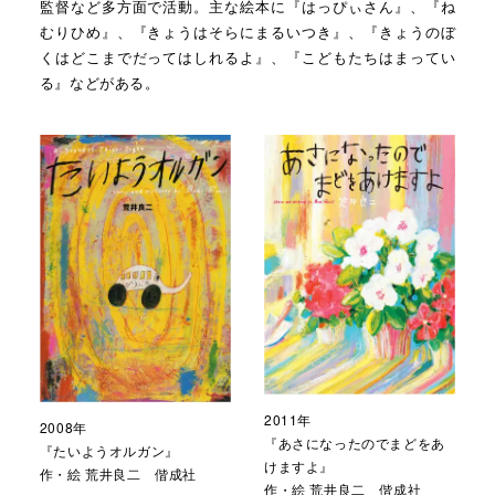
監督など多方面で活動。主な絵本に『はっぴぃさん』、『ね
むりひめ』、『きょうはそらにまるいつき』、『きょうのぼ
くはどこまでだってはしれるよ』、『こどもたちはまってい
る』などがある。
2011年
2008年
『あさになったのでまどをあ
『たいようオルガン』
けますよ』
作・絵 荒井良二 偕成社
作・絵 荒井良二 偕成社