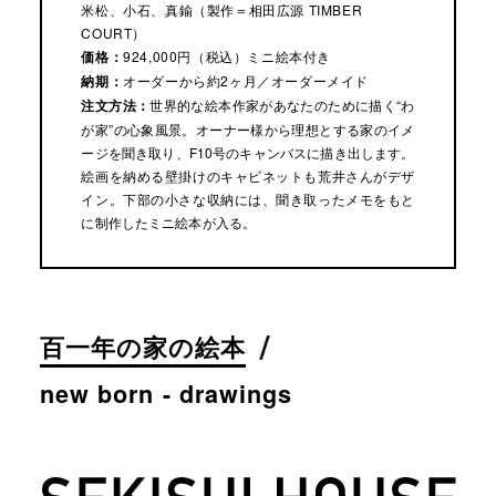
米松、小石、真鍮（製作＝相田広源 TIMBER
COURT）
価格：
924,000円（税込）ミニ絵本付き
納期：
オーダーから約2ヶ月／オーダーメイド
注文方法：
世界的な絵本作家があなたのために描く“わ
が家”の心象風景。オーナー様から理想とする家のイメ
ージを聞き取り、F10号のキャンバスに描き出します。
絵画を納める壁掛けのキャビネットも荒井さんがデザ
イン。下部の小さな収納には、聞き取ったメモをもと
に制作したミニ絵本が入る。
百一年の家の絵本
new born - drawings