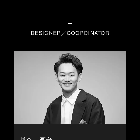
DESIGNER／COORDINATOR
野本 有吾