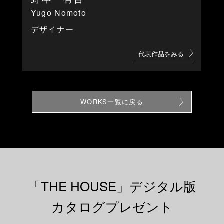
Yugo Nomoto
デザイナー
代表作品をみる
WORKS一覧に戻る
「
T
H
E
H
O
U
S
E
」
デ
ジ
タ
ル
版
カ
タ
ロ
グ
プ
レ
ゼ
ン
ト