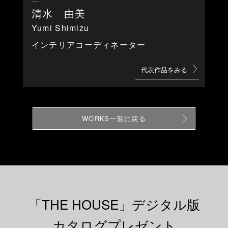
清水 由美
Yumi Shimizu
インテリアコーディネーター
代表作品をみる
WORKS一覧に戻る
「
T
H
E
H
O
U
S
E
」
デ
ジ
タ
ル
版
カ
タ
ロ
グ
プ
レ
ゼ
ン
ト