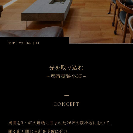
TOP
WORKS
14
光を取り込む
～都市型狭小3F～
CONCEPT
周囲を3・4Fの建物に囲まれた26坪の狭小地において、
開く所と閉じる所を明確に分け