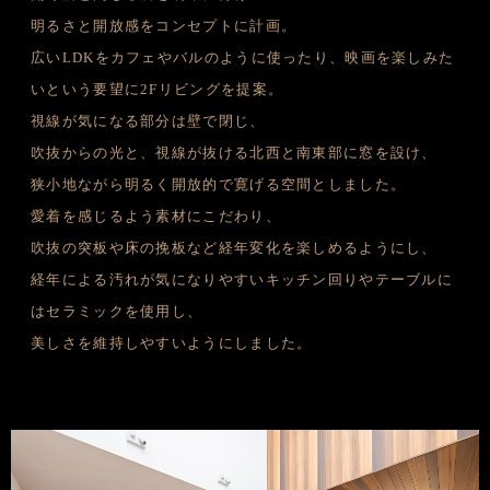
明るさと開放感をコンセプトに計画。
広いLDKをカフェやバルのように使ったり、映画を楽しみた
いという要望に2Fリビングを提案。
視線が気になる部分は壁で閉じ、
吹抜からの光と、視線が抜ける北西と南東部に窓を設け、
狭小地ながら明るく開放的で寛げる空間としました。
愛着を感じるよう素材にこだわり、
吹抜の突板や床の挽板など経年変化を楽しめるようにし、
経年による汚れが気になりやすいキッチン回りやテーブルに
はセラミックを使用し、
美しさを維持しやすいようにしました。