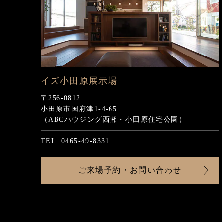
シャーウッド鶴見展示場
イズ横須賀展示場
イズ横浜町田展示場
イズ小田原展示場
〒230-0012
〒238-0013
〒252-0318
〒256-0812
横浜市鶴見区下末吉2-1-1
横須賀市平成町3-11-1
相模原市南区上鶴間本町9-50
小田原市国府津1-4-65
（つるみ住宅公園内）
（ハウジングプラザ横須賀内）
（レジデンスサイト横浜町田内）
（ABCハウジング西湘・小田原住宅公園）
TEL. 0120-14-0711
TEL. 046-825-8551
TEL. 042-701-3881
TEL. 0465-49-8331
ご来場予約・お問い合わせ
ご来場予約・お問い合わせ
ご来場予約・お問い合わせ
ご来場予約・お問い合わせ