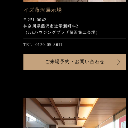
シャーウッド新百合ヶ丘展示場
ビエナ平沼展示場
イズ相模原展示場
イズ藤沢展示場
〒215-0004
〒220-0024
〒252-0344
〒251-0042
神奈川県川崎市麻生区万福寺4-3-1
横浜市西区西平沼町6-1
神奈川県相模原市南区古淵6-3-9
神奈川県藤沢市辻堂新町4-2
（tvkハウジングプラザ新百合ヶ丘内）
（tvkハウジングプラザ横浜No.75）
（相模原・古淵ハウジングステージ）
（tvkハウジングプラザ藤沢第二会場）
TEL. 044-959-3411
TEL. 045-311-1851
TEL. 046-292-5639
TEL. 0120-05-3611
ご来場予約・お問い合わせ
ご来場予約・お問い合わせ
ご来場予約・お問い合わせ
ご来場予約・お問い合わせ