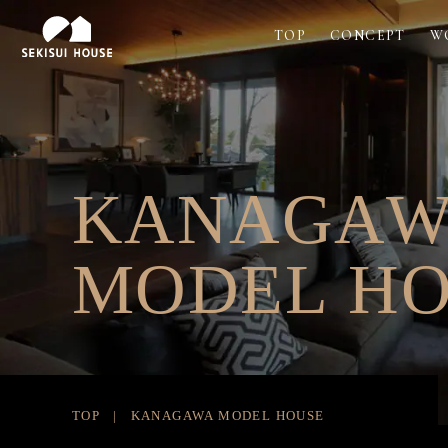
TOP
CONCEPT
W
K
A
N
A
G
A
M
O
D
E
L
H
TOP
KANAGAWA MODEL HOUSE