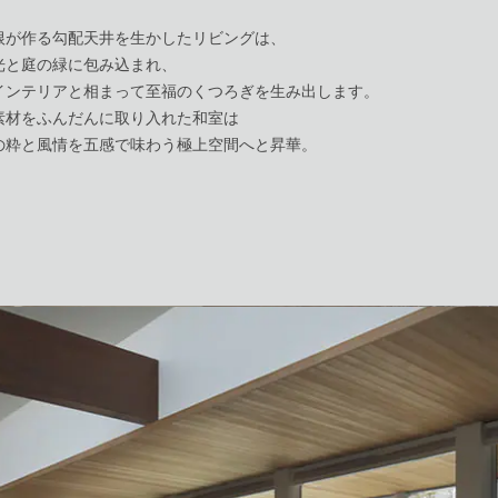
根が作る勾配天井を生かしたリビングは、
光と庭の緑に包み込まれ、
インテリアと相まって至福のくつろぎを生み出します。
素材をふんだんに取り入れた和室は
の粋と風情を五感で味わう極上空間へと昇華。
N OFFICE