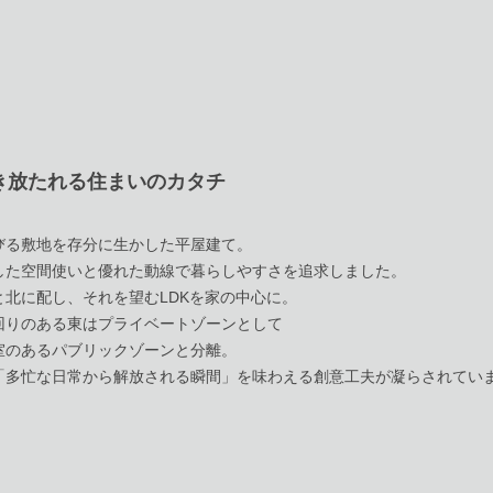
き放たれる住まいのカタチ
びる敷地を存分に生かした平屋建て。
した空間使いと優れた動線で暮らしやすさを追求しました。
と北に配し、それを望むLDKを家の中心に。
回りのある東はプライベートゾーンとして
室のあるパブリックゾーンと分離。
「多忙な日常から解放される瞬間」を味わえる創意工夫が凝らされてい