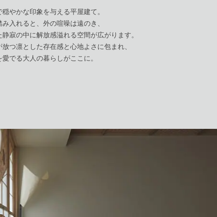
で穏やかな印象を与える平屋建て。
踏み入れると、外の喧噪は遠のき、
た静寂の中に解放感溢れる空間が広がります。
が放つ凛とした存在感と心地よさに包まれ、
を愛でる大人の暮らしがここに。