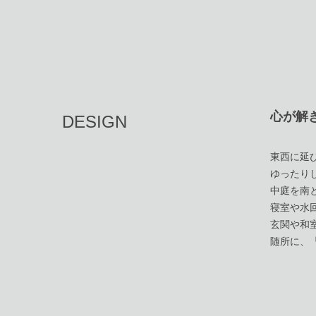
心が解
DESIGN
東西に延
ゆったり
中庭を南
寝室や水
玄関や和
随所に、