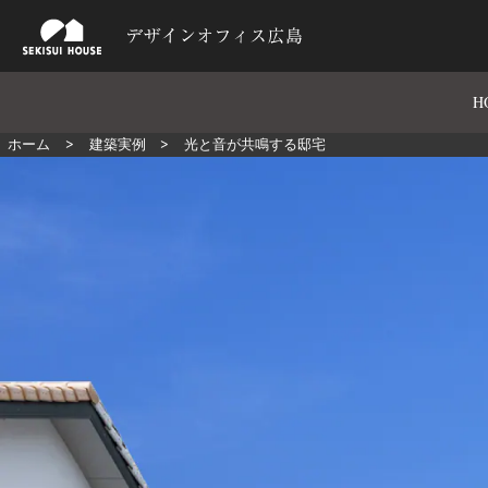
H
ホーム
建築実例
光と音が共鳴する邸宅