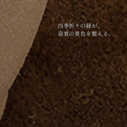
四季折々の緑が、
開放的なジムでは、
迎賓の景色を整える。
光や緑もトレーナー。