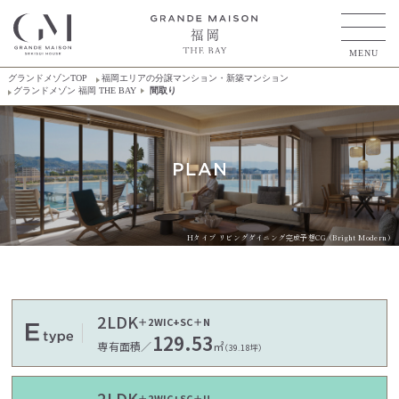
MENU
グランドメゾンTOP
福岡エリアの分譲マンション・新築マンション
グランドメゾン 福岡 THE BAY
間取り
Hタイプ リビングダイニング完成予想CG（Bright Modern）
2LDK
＋2WIC+SC＋N
129.53
専有面積／
㎡
（39.18坪）
2LDK
＋2WIC+SC＋U