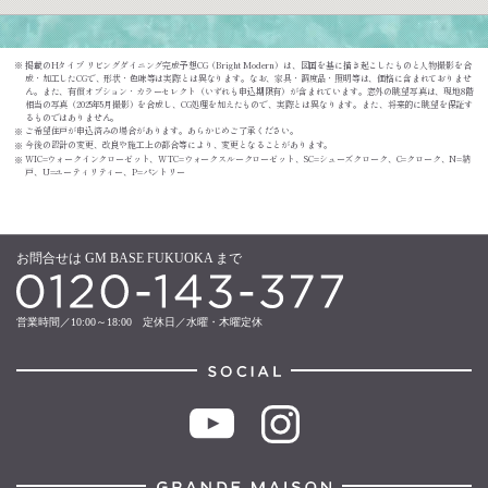
掲載のHタイプ リビングダイニング完成予想CG（Bright Modern）は、図面を基に描き起こしたものと人物撮影を合
成・加工したCGで、形状・色味等は実際とは異なります。なお、家具・調度品・照明等は、価格に含まれておりませ
ん。また、有償オプション・カラーセレクト（いずれも申込期限有）が含まれています。窓外の眺望写真は、現地8階
相当の写真（2025年5月撮影）を合成し、CG処理を加えたもので、実際とは異なります。また、将来的に眺望を保証す
るものではありません。
ご希望住戸が申込済みの場合があります。あらかじめご了承ください。
今後の設計の変更、改良や施工上の都合等により、変更となることがあります。
WIC=ウォークインクローゼット、WTC=ウォークスルークローゼット、SC=シューズクローク、C=クローク、N=納
戸、U=ユーティリティー、P=パントリー
お問合せは GM BASE FUKUOKA まで
営業時間／10:00～18:00 定休日／水曜・木曜定休