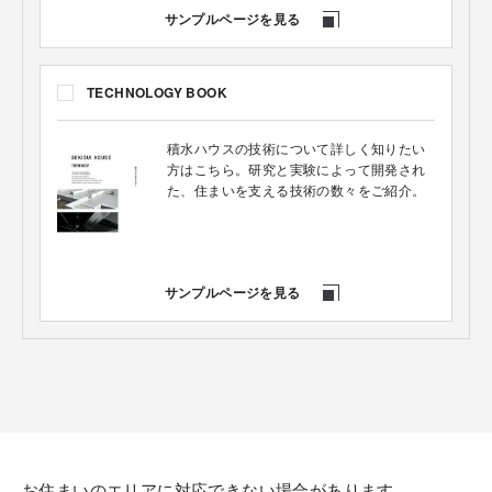
サンプルページを見る
TECHNOLOGY BOOK
積水ハウスの技術について詳しく知りたい
方はこちら。研究と実験によって開発され
た、住まいを支える技術の数々をご紹介。
サンプルページを見る
BRAND BOOK
BRAND BOOK
BRAND BOOK
まずはこの1冊。積水ハウスの家づくりの考
まずはこの1冊。積水ハウスの家づくりの考
え方をご紹介するカタログです。はじめに
まずはこの1冊。積水ハウスの家づくりの考
お住まいのエリアに対応できない場合があります。
え方をご紹介するカタログです。はじめに
ぜひご覧ください。