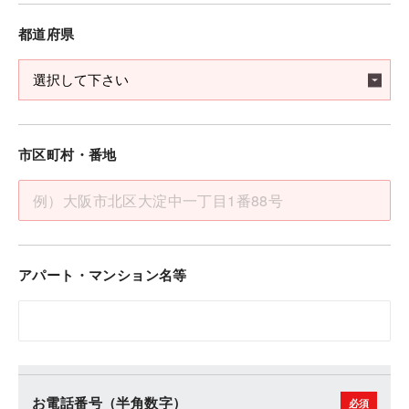
TECHNOLOGY BOOK
都道府県
TECHNOLOGY BOOK
TECHNOLOGY BOOK
積水ハウスの技術について詳しく知りたい
積水ハウスの技術について詳しく知りたい
方はこちら。研究と実験によって開発され
積水ハウスの技術について詳しく知りたい
方はこちら。研究と実験によって開発され
た、住まいを支える技術の数々をご紹介。
方はこちら。研究と実験によって開発され
た、住まいを支える技術の数々をご紹介。
た、住まいを支える技術の数々をご紹介。
市区町村・番地
サンプルページを見る
サンプルページを見る
サンプルページを見る
アパート・マンション名等
お電話番号（半角数字）