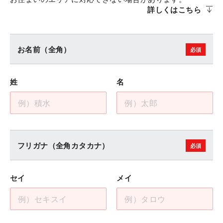
え方をご紹介するカタログです。はじめに
ぜひご覧ください。
詳しくはこちら
ぜひご覧ください。
お名前（全角）
サンプルページを見る
サンプルページを見る
サンプルページを見る
姓
名
DESIGN BOOK
DESIGN BOOK
DESIGN BOOK
積水ハウスの実例集。「こんな暮らしがし
積水ハウスの実例集。「こんな暮らしがし
たい」という夢や想いが形になった13の個
積水ハウスの実例集。「こんな暮らしがし
たい」という夢や想いが形になった13の個
性豊かな住まいをご紹介。
たい」という夢や想いが形になった13の個
性豊かな住まいをご紹介。
性豊かな住まいをご紹介。
フリガナ（全角カタカナ）
サンプルページを見る
セイ
メイ
サンプルページを見る
サンプルページを見る
平屋の暮らし
平屋の暮らし
平屋の暮らし