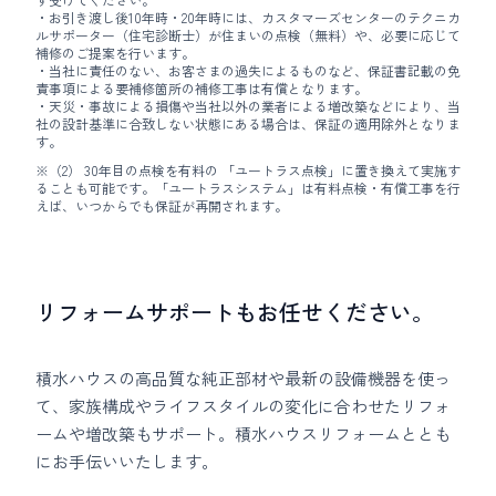
・お引き渡し後10年時・20年時には、カスタマーズセンターのテクニカ
ルサポーター（住宅診断士）が住まいの点検（無料）や、必要に応じて
補修のご提案を行います。
・当社に責任のない、お客さまの過失によるものなど、保証書記載の免
責事項による要補修箇所の補修工事は有償となります。
・天災・事故による損傷や当社以外の業者による増改築などにより、当
社の設計基準に合致しない状態にある場合は、保証の適用除外となりま
す。
※（2） 30年目の点検を有料の 「ユートラス点検」に置き換えて実施す
ることも可能です。「ユートラスシステム」は有料点検・有償工事を行
えば、いつからでも保証が再開されます。
リフォームサポートもお任せください。
積水ハウスの高品質な純正部材や最新の設備機器を使っ
て、家族構成やライフスタイルの変化に合わせたリフォ
ームや増改築もサポート。積水ハウスリフォームととも
にお手伝いいたします。