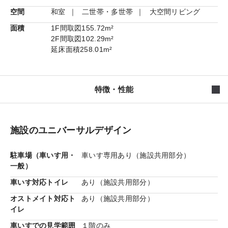
空間
和室
二世帯・多世帯
大空間リビング
面積
1F間取図
155.72m²
2F間取図
102.29m²
延床面積
258.01m²
特徴・性能
施設のユニバーサルデザイン
駐車場（車いす用・
車いす専用あり（施設共用部分）
一般）
車いす対応トイレ
あり（施設共用部分）
オストメイト対応ト
あり（施設共用部分）
イレ
ダインコンクリート外壁
積水ハウスのオリジナル最高級外壁
材「ダインコンクリート」採用。彫りが深くぬくもりあるテク
車いすでの見学範囲
１階のみ