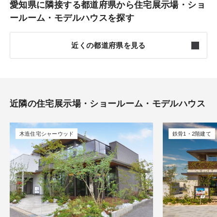
愛知県に隣接する都道府県から住宅展示場・ショ
尾張東部
7件
ールーム・モデルハウスを探す
尾張西部
4件
近くの都道府県を見る
名古屋
7件
長野
8件
東三河
4件
岐阜
7件
近隣の住宅展示場・ショールーム・モデルハウス
西三河
6件
静岡
12件
木造住宅シャーウッド
鉄骨1・2階建て
知多
2件
三重
7件