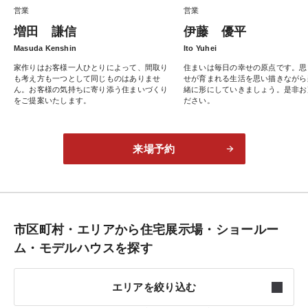
営業
営業
増田 謙信
伊藤 優平
Masuda Kenshin
Ito Yuhei
家作りはお客様一人ひとりによって、間取り
住まいは毎日の幸せの原点です。思
も考え方も一つとして同じものはありませ
せが育まれる生活を思い描きながら
ん。お客様の気持ちに寄り添う住まいづくり
緒に形にしていきましょう。是非お
をご提案いたします。
ださい。
来場予約
市区町村・エリアから住宅展示場・ショールー
ム・モデルハウスを探す
エリアを絞り込む