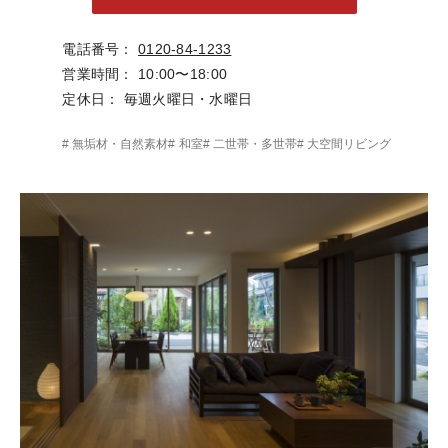
電話番号
0120-84-1233
営業時間
10:00〜18:00
定休日
毎週火曜日・水曜日
無垢材・自然素材
和室
二世帯・多世帯
大空間リビング