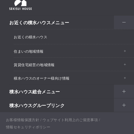
お近くの積水ハウスメニュー
お近くの積水ハウス
住まいの地域情報
賃貸住宅経営の地域情報
イベント情報
積水ハウスのオーナー様向け情報
イベント情報
住宅展示場・ショールーム情報
積水ハウス総合メニュー
カスタマーズセンター
支店・事業所情報
分譲住宅・土地
積水ハウスグループリンク
住まい
リフォーム
賃貸住宅経営（シャーメゾン）
支店・事業所情報
土地活用
戸建住宅
お客様情報保護方針
積水ハウス ノイエ株式会社
ウェブサイト利用上のご留意事項
Netオーナーズクラブ
土地活用
戸建住宅
情報セキュリティポリシー
法人・行政のお客さま
賃貸住宅経営（シャーメゾン）