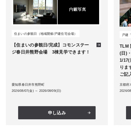
住まいの参観日（地域開催/戸建住宅会場）
戸建「T
【住まいの参観日/完成】コモンステー
TLM
ジ春日井熊野会場 3棟見学できます！
(日)・
1/1
りま
ご記
愛知県春日井市熊野町
京都府木
2026/08/07(金) ～ 2026/08/09(日)
2026/0
申し込み