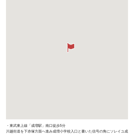
・東武東上線「成増駅」南口徒歩5分
川越街道を下赤塚方面へ進み成増小学校入口と書いた信号の角にソレイユ成