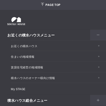
PAGE TOP
お近くの積水ハウスメニュー
お近くの積水ハウス
住まいの地域情報
お近くの積水ハウストップ
賃貸住宅経営の地域情報
イベント情報
積水ハウスのオーナー様向け情報
イベント情報
住宅展示場・ショールーム情報
My STAGE
カスタマーズセンター
支店・事業所情報
分譲住宅・土地
積水ハウス総合メニュー
リフォーム
賃貸住宅経営（シャーメゾン）
支店・事業所情報