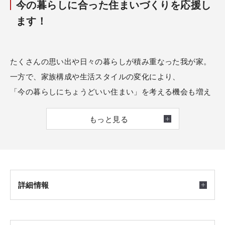
今の暮らしに合った住まいづくりを応援し
ます！
たくさんの思い出や日々の暮らしが積み重なった我が家。
一方で、家族構成や生活スタイルの変化により、
「今の暮らしにちょうどいい住まい」を考える機会も増え
たのではないでしょうか。
もっと見る
今の暮らしに合った安心で快適な住まいづくりを一緒に考
えてみませんか？
今なら建替ならではの費用・手配を積水ハウスがお手伝い
します！
詳細情報
【特典1】仮住まいの準備