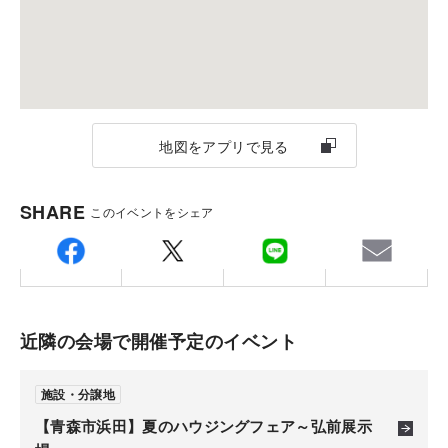
さらに！
ご注意
■積水ハウスオーナー様限定特典■
■予約制となっております。
積水ハウスの建物を解体し、積水ハウスで新規契約の方に
■本キャンペーンは建築地が岩手・秋田・青森エリア
は
地図をアプリで見る
かつ2027年1月31日までに「解体工事」及び「建替新
解体建物面積 坪あたり×2万円をご支援！
築工事」を同時にご契約いただける方が対象です。
■特典内容の詳細および費用負担の詳細についてはお
住まいづくりの第一歩！大切な資金計画もぜひご相談
SHARE
このイベントをシェア
問合せください。
ください。
この機会をぜひご利用ください。
■敷地状況によってはお断りさせていただく場合がご
住まいづくりの資金計画は、お客さまの状況によって
お得でスムーズなお建替えを応援いたします！
ざいますのでご了承ください。
大きく異なります。これまでたくさんのお客様の住ま
いづくりをお手伝いしてきた、積水ハウスだからこそ
近隣の会場で開催予定のイベント
ご提案できる資金計画を、ぜひお確かめください。
施設・分譲地
【青森市浜田】夏のハウジングフェア～弘前展示