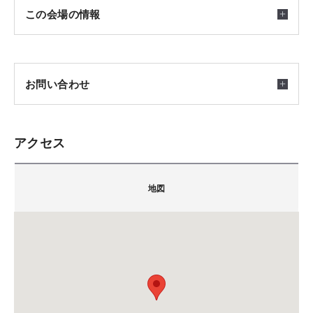
通勤・通学を考慮しご希望のエリアから仮住まいのお部
開催日時
この会場の情報
屋をお探しします。
2026/02/01(日) ～ 2027/01/31(日) 10：00～17：00
ワンちゃん、ネコちゃんも一緒に住めるペット可のお住
※毎週火曜日・水曜日は定休日です。
まいもお探しできますのでご安心ください。
※8/10～16は夏季休業、12/28～1/6は冬季休業となりま
お問い合わせ
また、仮住まいの手配と敷金・礼金は当社にて負担いた
す。
します。
【特典2】建替え工事中の家財預り
アクセス
会場
家具や家電のほか、本等のコレクション品を大切に保
積水ハウス株式会社 北東北支店 弘前展示場
青森県弘前市早稲田3丁目10-1
管。
〒036-8087
弘前展示場
地図
住まいづくりのプロが、お客さまの質問に個別でお応
保管の手配と保管期間中費用は当社にて負担します。
青森県弘前市早稲田3丁目10-1
カーナビをご利用の方は下記のMAPコードをご利用く
えします。
【特典3】引越し家財運搬・手配
担当：村山
ださい。
仮住まい・新居への往復の引越しと家財の搬入搬出手配
『家を建てたいけれど何から始めればいいかわからな
TEL.
0172-28-2455
は積水ハウスにお任せ！
81 558 419*13
い』 『戸建てにしようかマンションにしようか迷って
備考：毎週火曜日・水曜日は定休日です。
引越し費用も当社にて負担します。
いる』など、住まいに関する質問になんでもお応えし
※定休日に頂いたお問い合わせ・ご予約のお返事は翌
※「マップコード」および「MAPCODE」は(株)デンソ
ます。ぜひお気軽にご相談ください。
営業日以降のご案内になります。
ーの登録商標です。