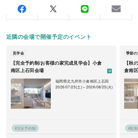
福岡県北九州市小倉南区高野1丁目10番1号
〒803-0275
ます。
福岡県北九州市小倉南区高野1丁目10番1号
※診断後のメンテナンスリフォーム工事は有償となりま
担当：中川（北九州）
す。
ご注意
TEL.
093-453-1320
近隣の会場で開催予定のイベント
備考：毎週火曜日・水曜日は定休日です。
※定休日に頂いたお問い合わせ・ご予約のお返事は翌
見学会
季節の
営業日以降のご案内になります。
【完全予約制/お客様の家完成見学会】小倉
【秋
南区上石田会場
倉南区
福岡県北九州市小倉南区上石田
2026/07/25(土)～2026/08/25(火)
#完全予約制
#駐