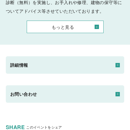
診断（無料）を実施し、お手入れや修理、建物の保守等に
ついてアドバイス等させていただいております。
是非この機会に診断をお受けいただき、今後のより良い暮
もっと見る
らしのお手伝いができればと考えております。
【対象】築18年以上
【診断項目】
詳細情報
１.外装材（屋根・外壁・雨樋他）
２.バルコニー・屋上（防水仕様の場合）
３.基礎 等
開催日時
お問い合わせ
その他、お住まいのことでお知りになりたい事がございま
2024/06/07(金) ～ 2026/12/25(金) 9：00～17：00
したらお気軽にご相談ください。
会場
積水ハウスリフォーム株式会社 九州北営業所
※事前にお願いし、室内に入らせていただく場合もござい
SHARE
このイベントをシェア