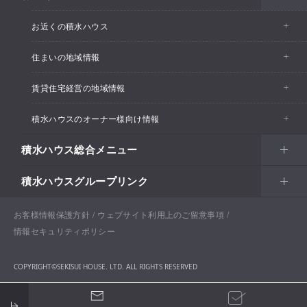
お近くの積水ハウス
住まいの地域情報
お近くの積水ハウストップ
賃貸住宅経営の地域情報
イベント情報
積水ハウスのオーナー様向け情報
イベント情報
住宅展示場・ショールーム情報
積水ハウス総合メニュー
カスタマーズセンター
支店・事業所情報
分譲住宅・土地
積水ハウスグループリンク
住まい
リフォーム
賃貸住宅経営（シャーメゾン）
支店・事業所情報
土地活用
戸建住宅
お客様情報保護方針
積水ハウス ノイエ株式会社
ウェブサイト利用上のご留意事項
Netオーナーズクラブ
土地活用
戸建住宅
情報セキュリティポリシー
法人・行政のお客さま
賃貸住宅経営（シャーメゾン）
分譲住宅・土地
積水ハウス不動産グループ
戸建建築実例
COPYRIGHT©SEKISUI HOUSE. LTD. ALL RIGHTS RESERVED
開発事業
企業・行政向け不動産活用（CRE・PRE）
保育所・教育支援施設
分譲マンション（グランドメゾン）
積水ハウスリフォーム（オーナー様向けリフォーム）
納得工房
国際事業
開発事業の強み