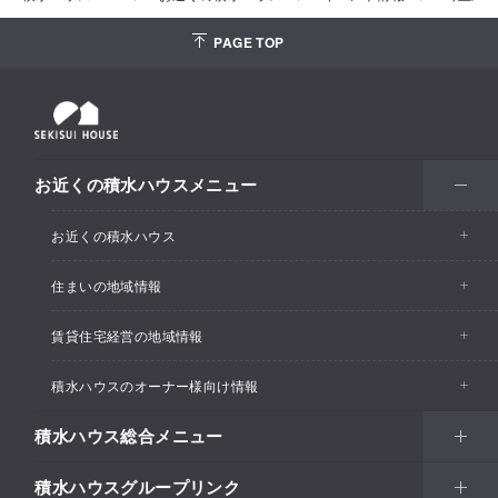
PAGE TOP
お近くの積水ハウスメニュー
お近くの積水ハウス
住まいの地域情報
お近くの積水ハウストップ
賃貸住宅経営の地域情報
イベント情報
積水ハウスのオーナー様向け情報
イベント情報
住宅展示場・ショールーム情報
積水ハウス総合メニュー
カスタマーズセンター
支店・事業所情報
分譲住宅・土地
積水ハウスグループリンク
住まい
リフォーム