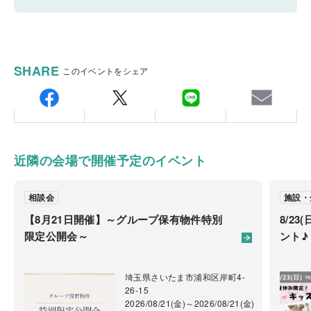
い。
2026/06/11(木) ～ 2027/01/31(日) 9：00～16：00
※事前予約制
※事前予約制
相談をご希望のお客様は、お電話または【ご予約・お
積水ハウスリフォーム株式会社 埼玉営業所
ご相談ご希望の際は事前予約をお願いいたします。
SHARE
申込み】フォームにてご予約ください。
このイベントをシェア
〒3300081
ご予約は【ご予約・お申し込み】フォームよりご予約下さ
毎週火曜日・水曜日は定休日です。
埼玉県さいたま市中央区新都心4-3(ｳｪｲｸﾋﾞﾙ5階)
い。
TEL.
048-851-1266
FAX.048-851-1272
会場
備考：毎週火曜日・水曜日は定休日です。
近隣の会場で開催予定のイベント
埼玉県さいたま市中央区新都心4-3
※定休日に頂いたお問い合わせ・ご予約のお返事は翌
ｳｪｲｸﾋﾞﾙ5階
営業日以降のご案内になります。
相談会
施設・
【8月21日開催】～グループ保有物件特別
8/2
ご注意
限定公開会～
ント♪
外部無料診断は積水ハウスリフォーム株式会社 埼玉営
業所エリアのオーナー様に限らせていただきます。
埼玉県さいたま市浦和区岸町4-
26-15
エリアがご不明の方はお問い合わせください。
2026/08/21(金)～2026/08/21(金)