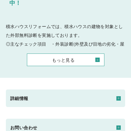
中！
積水ハウスリフォームでは、積水ハウスの建物を対象とし
た外部無料診断を実施しております。
◎主なチェック項目 ・外装診断(外壁及び目地の劣化・屋
根等)
もっと見る
・防水診断(屋上防水・バルコニー防
水)
点検時の所要時間は30分から1時間程度です。
後日診断書を作成し内容をお伝えします。
詳細情報
近年、地球温暖化による台風の大型化や記録的な豪雨が多
発し、瓦の飛散やズレ、雨漏れが増加しております。
被害を未然に防ぐためにも無料診断を是非ご利用くださ
開催日時
お問い合わせ