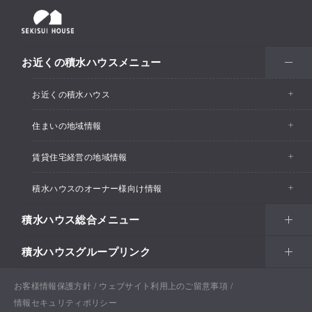
お近くの積水ハウスメニュー
お近くの積水ハウス
住まいの地域情報
お近くの積水ハウストップ
賃貸住宅経営の地域情報
イベント情報
積水ハウスのオーナー様向け情報
イベント情報
住宅展示場・ショールーム情報
積水ハウス総合メニュー
カスタマーズセンター
支店・事業所情報
分譲住宅・土地
積水ハウスグループリンク
住まい
リフォーム
賃貸住宅経営（シャーメゾン）
支店・事業所情報
土地活用
戸建住宅
お客様情報保護方針
積水ハウス ノイエ株式会社
ウェブサイト利用上のご留意事項
Netオーナーズクラブ
土地活用
戸建住宅
情報セキュリティポリシー