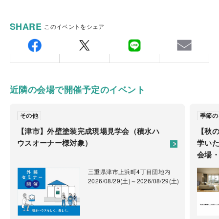
会場
積水ハウスリフォーム㈱三重営業所 津リフォームセ
SHARE
このイベントをシェア
三重県津市北丸之内166
ンター
〒5141113
三重県津市久居野村町323-1
ご注意
TEL.
059-255-6490
FAX.059-255-6497
近隣の会場で開催予定のイベント
備考：毎週火曜日・水曜日は定休日です。
※定休日に頂いたお問い合わせ・ご予約のお返事は翌
その他
季節の
営業日以降のご案内になります。
【津市】外壁塗装完成現場見学会（積水ハ
【秋
ウスオーナー様対象）
学いた
会場・
三重県津市上浜町4丁目団地内
2026/08/29(土)～2026/08/29(土)