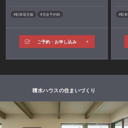
#駐車場完備
#完全予約制
#駐
ご予約・お申し込み
積水ハウスの住まいづくり