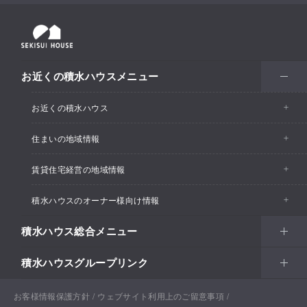
お近くの積水ハウスメニュー
お近くの積水ハウス
住まいの地域情報
お近くの積水ハウストップ
賃貸住宅経営の地域情報
イベント情報
積水ハウスのオーナー様向け情報
イベント情報
住宅展示場・ショールーム情報
積水ハウス総合メニュー
カスタマーズセンター
支店・事業所情報
分譲住宅・土地
積水ハウスグループリンク
住まい
リフォーム
賃貸住宅経営（シャーメゾン）
支店・事業所情報
土地活用
戸建住宅
お客様情報保護方針
積水ハウス ノイエ株式会社
ウェブサイト利用上のご留意事項
Netオーナーズクラブ
土地活用