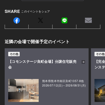
SHARE
このイベントをシェア
近隣の会場で開催予定のイベント
その他
その他
【コモンステージ良町会場】分譲住宅販売
【完
会
ンス
熊本県熊本市南区良町1357-8他
2026/07/12(日)～2026/08/31(月)