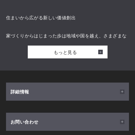
住まいから広がる新しい価値創出
家づくりからはじまった歩は地域や国を越え、さまざまな
分野へ広がり、未来を変える原動力になっています。
もっと見る
ハウスメーカーではございますが『クリニック』『オフィ
ス』『商業施設』等の建築を請負うだけでなく、
住宅事業、不動産事業で培った豊富な地域情報を元に、開
業用地情報をはじめとする様々な情報を提供しておりま
詳細情報
す。
開催日時
お問い合わせ
掲載内容
2026/04/20(月) ～ 2027/01/31(日) 10：00～17：00