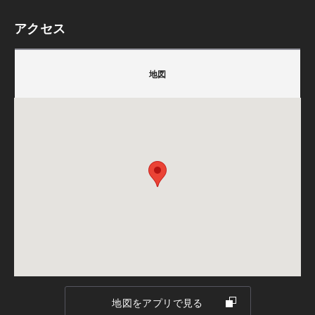
01.道の駅プロジェクト
アクセス
会場
積水ハウス株式会社
02.旅館
熊本県熊本市南区田井島１丁目7-1
〒862-0965
03.保養所
地図
熊本県熊本市南区田井島1丁目7-1
04.歯科医院
担当：中本
05.内科・糖尿病クリニック
ご注意
TEL.
096-370-4100
FAX.096-370-4105
06.糖尿病クリニック
備考：毎週火曜日・水曜日は定休日です。
07.内科・小児科・外科・皮膚科・アレルギー科
※定休日に頂いたお問い合わせ・ご予約のお返事は翌
08.ZEB オフィス①
営業日以降のご案内になります。
09.ZEB オフィス②
この機会に上記【実例集プレゼント】をクリックいただき
お申込み下さい。
※お問合せ（個別相談）も随時承っております。
地図をアプリで見る