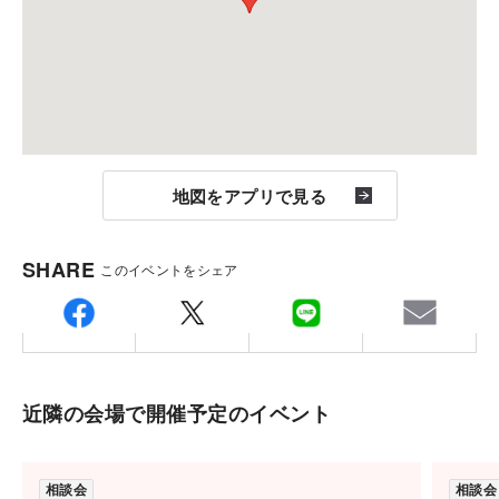
※定休日に頂いたお問い合わせ・ご予約のお返事は翌
■お電話の場合：
営業日以降のご案内になります。
シャーメゾンステーション板橋
（０１２０－５０－３３６１）へお電話下さい。
ご希望日時の調整をさせて頂き、ご予約を承ります。
■インターネットの場合：
地図をアプリで見る
サイト上の「予約・申し込み」をクリック頂き、必要
項目をご入力下さい。
SHARE
このイベントをシェア
「希望日時」にご希望の日時を必ずご入力下さい。
こちらからメールもしくはお電話で予約日時確認の御
連絡をさせて頂き、予約完了となります。
近隣の会場で開催予定のイベント
会場
東京都板橋区向原1-1-15
相談会
相談会