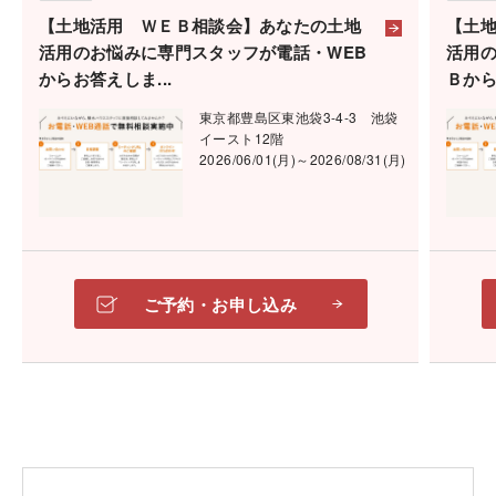
カーナビをご利用の方は下記のMAPコードをご利用く
【土地活用 ＷＥＢ相談会】あなたの土地
【土
ださい。
活用のお悩みに専門スタッフが電話・WEB
活用
からお答えしま...
Ｂから
847 566*76
東京都豊島区東池袋3-4-3 池袋
※「マップコード」および「MAPCODE」は(株)デンソ
イースト12階
ーの登録商標です。
2026/06/01(月)～2026/08/31(月)
ご注意
※完全予約制です。事前にお電話または予約・申し込
ご予約・お申し込み
みにてご予約をお願い致します。
※会場には駐車場がございません。
お車でお越しの際は、お近くのコインパーキングをご
利用下さい。