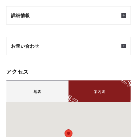
詳細情報
開催日時
お問い合わせ
2026/04/23(木) ～ 2026/08/24(月) 10:00-17:00
東京メトロ有楽町線・副都心線「千川」駅２番出口よ
アクセス
り徒歩６分
積水ハウス株式会社 東京北シャーメゾン支店 シャー
メゾンステーション板橋
雨天でも開催致します。
地図
案内図
〒175-0094
完全予約制となります。
東京都板橋区成増1-13-17 ソレイユ成増1F
予約のないお客様はご案内致しかねますので、事前の
担当：勝山（かつやま）
ご予約をお願い申し上げます。
TEL.
0120-50-3361
FAX.03-5998-6263
備考：毎週土曜日・日曜日は定休日です。
ご予約方法