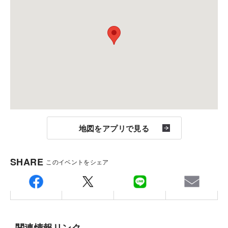
住宅で初めて梁勝ちラーメン構造を実現した重量鉄骨
備考：毎週土曜日・日曜日は定休日です。
「フレキシブルβシステム」は、住宅でありながら60m
※定休日に頂いたお問い合わせ・ご予約のお返事は翌
級の高層ビルと同じ耐震基準の設計が可能です。しな
営業日以降のご案内になります。
※当会場には駐車スペースはございません。最寄りの
やかさと強靭さをあわせ持つH型鋼の柱や梁を高層ビ
公共交通機関もしくは近隣のコインパーキングをご利
ルにも用いられるハイテンションボルトで接合。地震
用ください。
の大きな力が加わっても安心の構造です。
※掲載のパースは図面をもとに描き起こしたものです
が、実際のものと異なる場合がございます。予めご了
地図をアプリで見る
承ください。
SHARE
このイベントをシェア
あらゆる入居者層にアピールできる付加価値
の高い設備
関連情報リンク