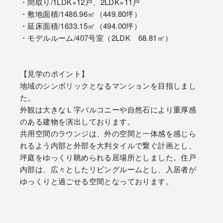
・間取り/1LDK×12戸、2LDK×11戸
・敷地面積/1486.96㎡（449.80坪）
・延床面積/1633.15㎡（494.00坪）
・モデルルーム/407号室（2LDK 68.81㎡）
【見学のポイント】
地域のシンボリックとなるマンションを目指しまし
た。
外観は大きなＬ字バルコニーや自然石により重厚感
のある建物を演出しております。
共用空間のラウンジは、外の空間と一体感を感じら
れるよう内部と外部を大判タイルで繋ぐ計画とし、
坪庭をゆっくり眺められる居場所としました。住戸
内部は、広々としたリビングルームとし、入居者が
ゆっくりと過ごせる空間となっております。