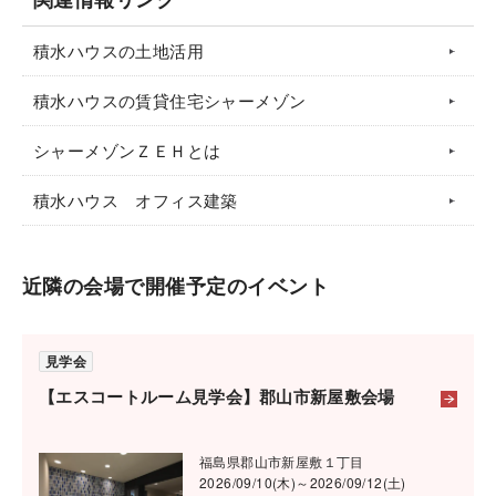
上下階の移動が楽に行えるエレベーターは、年齢や個
積水ハウスの土地活用
人差に関わらず、誰にとっても安心で快適なユニバー
サルデザインの設備。設置することで将来の入居者層
積水ハウスの賃貸住宅シャーメゾン
の変化にも対応できる大きな競争力となります。
シャーメゾンＺＥＨとは
積水ハウス オフィス建築
近隣の会場で開催予定のイベント
見学会
建物の顔であるエントランスに高級感を演出
【エスコートルーム見学会】郡山市新屋敷会場
共用エントランスに設置することで建物のグレードが
アップする「オートドア」。自動で開閉するドアは、
福島県郡山市新屋敷１丁目
2026/09/10(木)～2026/09/12(土)
荷物を持っていたりベビーカーを押したりするときに