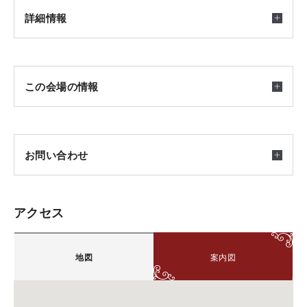
詳細情報
開催日時
この会場の情報
2026/03/16(月) ～ 2026/10/30(金) 10：00~17：00
完全予約制
お問い合わせ
会場
福島県郡山市神明町12-7
アクセス
シャーメゾンステージ神明
積水ハウス株式会社 シャーメゾンステーション郡山
〒9638005
地図
案内図
強靭さと設計自由度を両立させた独自の重量
福島県郡山市清水台2丁目13-23 郡山第一ビル 6階
ご注意
担当：今野・水島
鉄骨構造
完全予約制となっております。
TEL.
024-991-5332
FAX.024-935-1127
「ご予約・お申込み」からご登録お願いします。