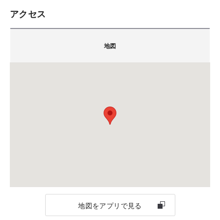
アクセス
朝日生命盛岡中央通ビル６Ｆ 積水ハウスオフィス
◆お申込み方法◆
積水ハウス株式会社 シャーメゾンステーション岩手
ご希望日の前日までにご予約ください。
〒020-0021
地図
あなたにふさわしい資産活用法をご提案
ご注意
岩手県盛岡市中央通1-7-25
＜ＷＥＢでのお申込み＞
お土地のご紹介、賃貸経営のご提案の他、資産対策・
担当：石田
ご希望の日時を事前にご予約ください
このサイト上の「ご予約・お申し込み」ボタンより、必要
不動産の有効活用についてご説明します。
TEL.
019-606-6366
FAX.019-652-5700
事項をご入力ください。
備考：毎週土曜日・日曜日および祝日は定休日です。
※定休日、営業時間外に頂いたお問い合わせ・ご予約
お申し込み受付後、弊社からメールまたはお電話にてご予
のお返事は翌営業日以降のご案内になります。
約日時の確認のご連絡をさせて頂きます。
※土・日曜日・祝日、営業時間外にお申込頂いたご予約
は、翌営業日以降の受付となります。
地図をアプリで見る