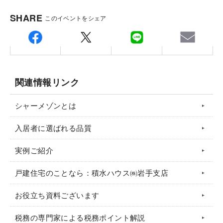
＜お電話でのお申込み＞
SHARE
このイベントをシェア
シャーメゾンステーション岩手（ＴＥＬ：019-606-6366）
へお電話の上、
収益不動産相談お申込の旨お伝えください。
受付時間：月～金曜日 9：30～17：30 ※祝日を除く
関連情報リンク
＝＝＝＝＝＝＝＝＝＝＝＝＝＝＝＝＝＝＝＝＝＝＝＝＝＝
シャーメゾンとは
＝＝＝＝＝
入居者に選ばれる品質
実例ご紹介
戸建住宅のことなら：積水ハウス㈱岩手支店
お役立ち資料ございます
税務の専門家による税務ポイント解説