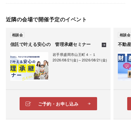
近隣の会場で開催予定のイベント
相談会
相談会
信託で叶える安心の 管理承継セミナー
不動
岩手県盛岡市山王町４－１
2026/08/21(金)～2026/08/21(金)
ご予約・お申し込み