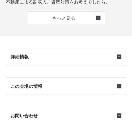
不動産による副収入、資産対策をお考えでしたら、
土地購入から建築、運営まで一貫して対応の積水ハウスへ
もっと見る
ご相談ください。
盛岡市、仙台市、郡山市をメインに全国のご相談を承りま
詳細情報
す。
沖縄を除く全国に拠点のある積水ハウスが、
ご計画希望地の担当者と連携してご提案いたします。
開催日時
この会場の情報
2026/03/10(火) ～ 2026/08/31(月) 10：00～17：00
ご希望日の前日までにご予約ください
お問い合わせ
＝＝＝＝＝＝＝＝＝＝＝＝＝＝＝＝＝＝＝＝＝＝＝＝＝＝
会場
＝＝＝＝＝
岩手県盛岡市中央通1丁目7-25