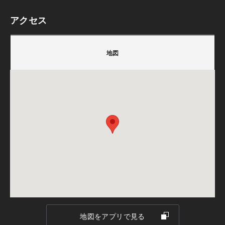
※完全予約制。
アクセス
※ご予約締切日【ご見学希望日の7日前18:00】
積水ハウス株式会社 愛媛支店
※雨天でも開催いたします。
〒790-0051
地図
愛媛県松山市生石町130-1
会場
担当：近藤 厚志
愛媛県松山市生石町130番地1
TEL.
089-943-5118
FAX.089-943-4082
積水ハウス株式会社 愛媛支店
備考：※毎週火曜日・水曜日、祝日は定休日です。営
業時間は9:00～18:00です。
※定休日にいただいたお問い合わせ・ご予約のお返事
ご注意
は翌営業日以降のご案内になります。
※こちらの会場は完全予約制です。ご見学を希望され
る方は、『ご予約・お申し込み』ボタンよりお気軽に
ご予約ください。
※ご予約の状況に応じてご希望の日時を調整させてい
ただく場合がございます。予めご了承ください。
地図をアプリで見る