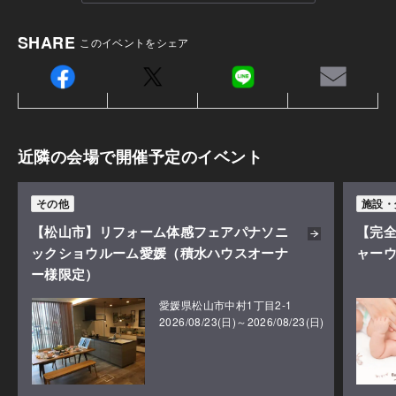
SHARE
このイベントをシェア
近隣の会場で開催予定のイベント
その他
施設・
【松山市】リフォーム体感フェアパナソニ
【完全
ックショウルーム愛媛（積水ハウスオーナ
ャーウ
ー様限定）
愛媛県松山市中村1丁目2-1
2026/08/23(日)～2026/08/23(日)