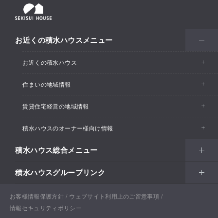
お近くの積水ハウスメニュー
お近くの積水ハウス
住まいの地域情報
お近くの積水ハウストップ
賃貸住宅経営の地域情報
イベント情報
積水ハウスのオーナー様向け情報
イベント情報
住宅展示場・ショールーム情報
積水ハウス総合メニュー
カスタマーズセンター
支店・事業所情報
分譲住宅・土地
積水ハウスグループリンク
住まい
リフォーム
賃貸住宅経営（シャーメゾン）
支店・事業所情報
土地活用
戸建住宅
お客様情報保護方針
積水ハウス ノイエ株式会社
ウェブサイト利用上のご留意事項
Netオーナーズクラブ
土地活用
戸建住宅
情報セキュリティポリシー
法人・行政のお客さま
賃貸住宅経営（シャーメゾン）