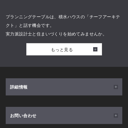
プランニングテーブルは、積水ハウスの「チーフアーキテ
クト」と話す機会です。
実力派設計士と住まいづくりを始めてみませんか。
もっと見る
かけがえのないご家族ひとつひとつの暮らしのために。そ
の土地の持つ可能性に向き合い、自らのセンスと技量、持
てる力を結集してオーナー様の想いに応える。それが積水
ハウスのトップクリエイター集団「チーフアーキテクト」
です。厳格な資格制度のもと、選び抜かれた彼らは、デザ
詳細情報
イン力だけでなく、実現に向けて技術面を統括・指揮する
ディレクターでもありプロデューサーでもある存在。住宅
設計のプロとして、お客様とともに、世界でただ一つの一
開催日時
お問い合わせ
邸を創り上げてまいります。
2025/12/01(月) ～ 2026/12/27(日) 10:00～18:00
ぜひ、ご予約・お申し込みください。