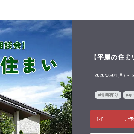
【平屋の住ま
2026/06/01(月) ～ 
#特典有り
#
ご予