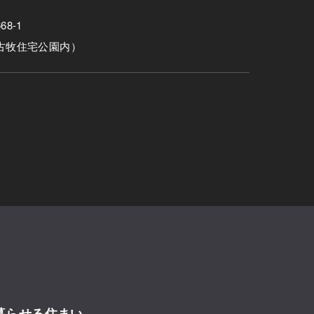
8-1
古牧住宅公園内）
暮らせる住まい