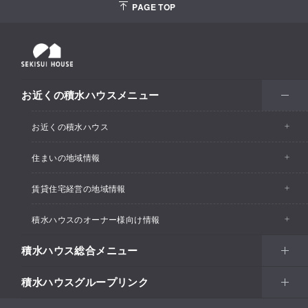
PAGE TOP
お近くの積水ハウスメニュー
お近くの積水ハウス
住まいの地域情報
お近くの積水ハウストップ
賃貸住宅経営の地域情報
イベント情報
積水ハウスのオーナー様向け情報
イベント情報
住宅展示場・ショールーム情報
積水ハウス総合メニュー
カスタマーズセンター
支店・事業所情報
分譲住宅・土地
積水ハウスグループリンク
住まい
リフォーム
賃貸住宅経営（シャーメゾン）
支店・事業所情報