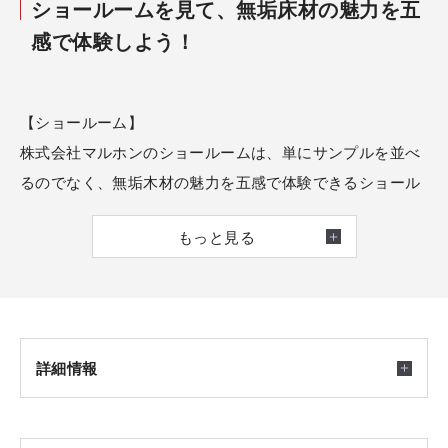
ショールームを見て、無垢床材の魅力を五
感で体験しよう！
【ショールーム】
株式会社マルホンのショールームは、単にサンプルを並べ
るのでなく、無垢木材の魅力を五感で体験できるショール
ームです。
もっと見る
世界中から厳選された樹種のフローリングや壁材が、大判
のモックアップ（実物大模型）で圧巻のスケールで展示さ
れています。
写真や小さな見本では分からない、天然木ならではのリア
ルな色幅や木目の表情を、ぜひショールームでご体感くだ
詳細情報
さい。