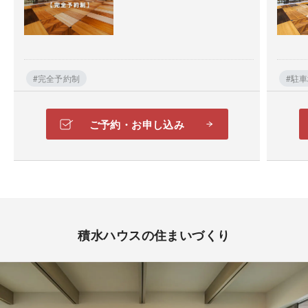
#完全予約制
#駐
ご予約・お申し込み
積水ハウスの住まいづくり