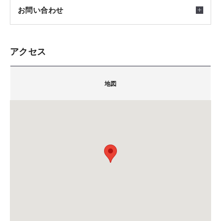
【無垢の木】
開催日時
お問い合わせ
「無垢の木」とは、合板のように薄い板を貼り合わせたも
2026/05/25(月) ～ 2026/10/31(土)
のではなく、丸太から必要な大きさにそのまま切り出した
※ご予約多数の場合は、担当者より別の日程をご提案
天然の木材のことです。
アクセス
させていただきます。何卒ご容赦くださいませ。
積水ハウス株式会社 シャーウッド静岡展示場
「木」本来の豊かな香りと温もり、心地よい肌触りがあ
〒421-0114
り、時間の経過とともに色合いや味わいが増していくのが
地図
会場
静岡県静岡市駿河区桃園町1-1 (SBSマイホームセンタ
大きな魅力です。
静岡県浜松市浜名区永島1295
ー静岡内)
ショールームでは、靴を脱いで実際に歩くことで、樹種ご
株式会社マルホン 浜松ショールーム
TEL.
054-256-3911
と、仕上げごとの繊細な「踏み心地」や「肌触り」の違い
備考：火・水曜日は定休日です。
を実感いただけます。
※定休日に頂いたお問い合わせ・ご予約のお返事は翌
専門スタッフが、それぞれのライフスタイルに合わせた最
集合場所
営業日以降のご案内になります。
適な木材選びや、長く美しさを保つためのメンテナンス方
静岡県浜松市浜名区永島1295
法まで丁寧にサポートいたします。
株式会社マルホン 浜松ショールーム
カーナビをご利用の方は下記のMAPコードをご利用く
【マルホン×積水ハウス】
ださい。