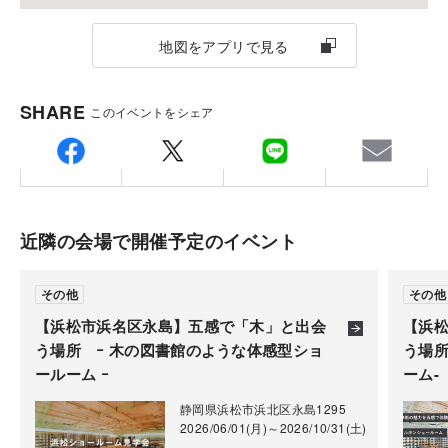
1934年の創業以来、高品質な無垢木材の輸入・製造・販売
26 502 652*83
を行ってきた株式会社マルホンは、2022年に積水ハウス株
地図をアプリで見る
※「マップコード」および「MAPCODE」は(株)デンソ
式会社のグループ会社となりました。
ーの登録商標です。
世界各国から厳選した木材を提供する【マルホン】の強み
SHARE
このイベントをシェア
と、【積水ハウス】が持つ確かな住まいづくりの技術を融
合し、より上質で心地よい住環境の創造に貢献して参りま
ご注意
す。
近隣の会場で開催予定のイベント
その他
その他
【浜松市浜名区永島】五感で「木」と出会
【浜
う場所 ｰ 木の図書館のような体感型ショ
う場所
ールーム ｰ
ーム-
静岡県浜松市浜北区永島1295
2026/06/01(月)～2026/10/31(土)