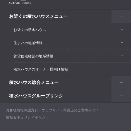
お近くの積水ハウスメニュー
お近くの積水ハウス
住まいの地域情報
お近くの積水ハウストップ
賃貸住宅経営の地域情報
イベント情報
積水ハウスのオーナー様向け情報
イベント情報
住宅展示場・ショールーム情報
積水ハウス総合メニュー
カスタマーズセンター
支店・事業所情報
分譲住宅・土地
積水ハウスグループリンク
住まい
リフォーム
賃貸住宅経営（シャーメゾン）
支店・事業所情報
土地活用
戸建住宅
お客様情報保護方針
積水ハウス ノイエ株式会社
ウェブサイト利用上のご留意事項
Netオーナーズクラブ
土地活用
戸建住宅
情報セキュリティポリシー
法人・行政のお客さま
賃貸住宅経営（シャーメゾン）
分譲住宅・土地
積水ハウス不動産グループ
戸建建築実例