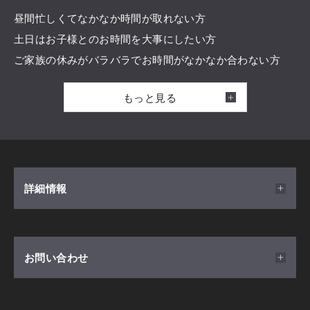
昼間忙しくてなかなか時間が取れない方
土日はお子様とのお時間を大事にしたい方
ご家族の休みがバラバラでお時間がなかなか合わない方
もっと見る
夜の展示場でお家づくりのご相談を承ります。
こちらのページよりWEB予約で、
5000円相当の日本各地の銘産品をプレゼントいたします。
詳細情報
※住まいのご計画がある方で初めて積水ハウス展示場にご
来場され、且つ当社にお客様登録のない方が対象となりま
す。
開催日時
お問い合わせ
※1家族につき1回限りとさせていただきます。
2026/04/12(日) ～ 2027/04/12(月) 17:00～20：00
※遠鉄百貨店商品券のお渡しは後日となります。
※完全予約制