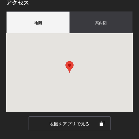
アクセス
積水ハウス株式会社 ビエナ浜松西展示場
会場
〒4328036
スタッフ一同、皆様のご来場を心よりお待ちしておりま
地図
案内図
静岡県浜松市中央区東伊場2-11-3
浜松市中央区東伊場2-11-3(浜松西ハウジングセンター
す。
浜松西ハウジングセンター内
内)
担当：土野
TEL.
053-401-3228
FAX.053-401-3229
ご注意
備考：毎週火曜日・水曜日は定休日です。
※定休日に頂いたお問い合わせ・ご予約のお返事は翌
営業日以降のご案内になります。
地図をアプリで見る