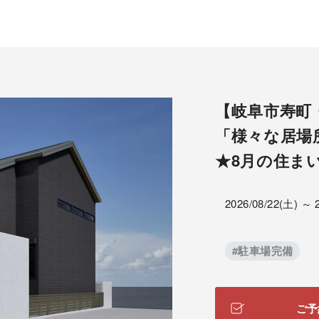
【岐阜市寿町
「様々な居場
★8月の住ま
2026/08/22(土) ～ 
#駐車場完備
ご予