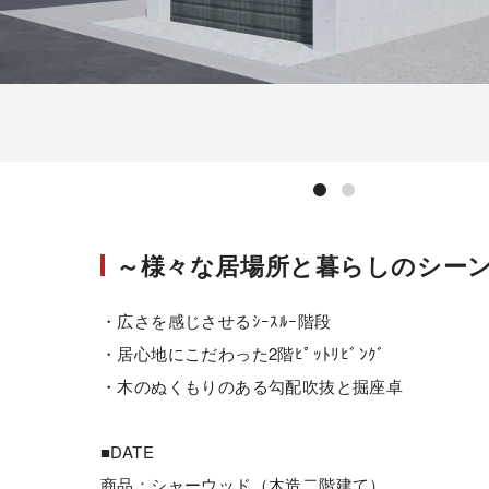
～様々な居場所と暮らしのシー
・広さを感じさせるｼｰｽﾙｰ階段
・居心地にこだわった2階ﾋﾟｯﾄﾘﾋﾞﾝｸﾞ
・木のぬくもりのある勾配吹抜と掘座卓
■DATE
商品：シャーウッド（木造二階建て）