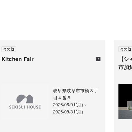
その他
その他
Kitchen Fair
【シ
市加
岐阜県岐阜市市橋３丁
目４番８
2026/06/01(月)～
2026/08/31(月)