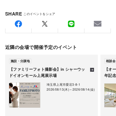
SHARE
このイベントをシェア
近隣の会場で開催予定のイベント
施設・分譲地
相談会
【ファミリーフォト撮影会】in シャーウッ
【オー
ドイオンモール上尾展示場
年記
埼玉県上尾市愛宕3-8-1
2026/08/13(木)～2026/08/14(金)