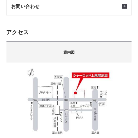
開催日時
お問い合わせ
2025/10/25(土) ～ 2027/07/31(土) 10:00～17：00
こちらより『シャーウッド上尾展示場』ご予約の上、
アクセス
ご来場いただいた方に【中華ひろのお食事券3000円
積水ハウス株式会社
分】をプレゼントいたします。
〒3620007
※１家族様、１回限りとなります。
案内図
埼玉県上尾市久保久保49-1 (上尾ハウジングステージ
内)
会場
担当：谷
埼玉県上尾市久保４９－１（上尾ハウジングステージ
TEL.
048-770-2711
内）
シャーウッド上尾展示場
ご注意