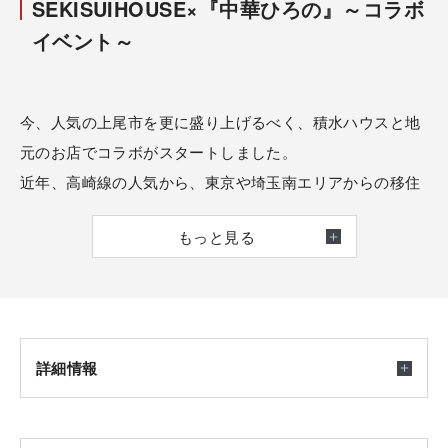
SEKISUIHOUSE×『中華ひろの』～コラボ
イベント～
今、人気の上尾市を更に盛り上げるべく、積水ハウスと地
元のお店でコラボがスタートしました。
近年、高崎線の人気から、東京や埼玉南エリアからの移住
も増えております。
もっと見る
地元の美味しい食べ物を知り、是非土地探しや住まい作り
は積水ハウスにお任せ下さい！
詳細情報