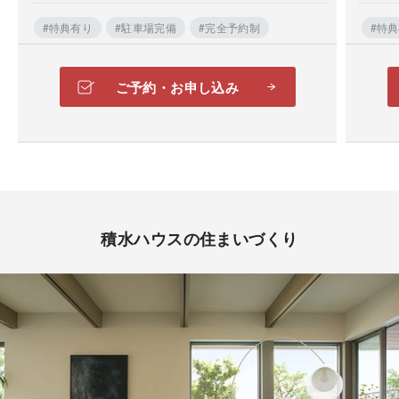
#特典有り
#駐車場完備
#完全予約制
#特
ご予約・お申し込み
積水ハウスの住まいづくり