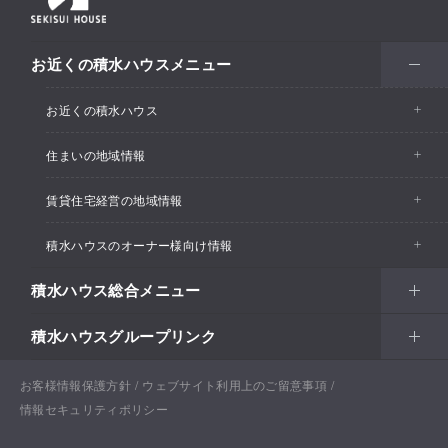
お近くの積水ハウスメニュー
お近くの積水ハウス
住まいの地域情報
お近くの積水ハウストップ
賃貸住宅経営の地域情報
イベント情報
積水ハウスのオーナー様向け情報
イベント情報
住宅展示場・ショールーム情報
積水ハウス総合メニュー
カスタマーズセンター
支店・事業所情報
分譲住宅・土地
積水ハウスグループリンク
住まい
リフォーム
賃貸住宅経営（シャーメゾン）
支店・事業所情報
土地活用
戸建住宅
お客様情報保護方針
積水ハウス ノイエ株式会社
ウェブサイト利用上のご留意事項
Netオーナーズクラブ
土地活用
戸建住宅
情報セキュリティポリシー
法人・行政のお客さま
賃貸住宅経営（シャーメゾン）
分譲住宅・土地
積水ハウス不動産グループ