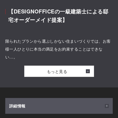
【DESIGNOFFICEの一級建築士による邸
宅オーダーメイド提案】
限られたプランから選ぶしかない住まいづくりでは、お客
様一人ひとりに本当の満足をお約束することはできな
い…。
もっと見る
積水ハウスは、住まいづくりの夢や希望にきめ細かくお応
えしていくために、「邸別自由設計」にこだわり続けてき
ました。
一邸ごとに異なる敷地条件や気候風土に適した住まいをご
提案できるよう、【DESIGN OFFICE】所属のクリエイテ
詳細情報
ィブマネージャーが、豊富な実績とノウハウをいかしたコ