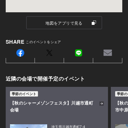
※ご建築地がお決まりの方は事前に教えて頂けますと幸い
です。
ご注意
※建築地がお決まりでない方もご参加可能です。設計士目
地図をアプリで見る
・こちらのイベントは完全予約制です。
線で土地探しの進め方をお伝えします。
・ご建築地がお決まりの方は事前に教えて頂けますと
SHARE
このイベントをシェア
幸いです。
・建築地がお決まりでない方もご参加可能です。設計
士目線で土地探しの進め方をお伝えします。
近隣の会場で開催予定のイベント
季節のイベント
季節の
【秋のシャーメゾンフェスタ】川越市通町
【秋の
会場
市中原
埼玉県川越市通町7-4