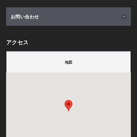
ンサルティングとアドバイスを行います。
開催日時
お問い合わせ
ぜひこの機会にご参加ください。
2025/08/01(金) ～ 2027/01/31(日) 10:00～18:00※時間
要相談
アクセス
１組様限定、完全予約制になります。（所要時間：2時
積水ハウス株式会社 埼玉西支店
■DESIGN OFFICEとは■
間程度）
〒350-1124
デザインに精通している一級建築士のみを厳選したトップ
地図
埼玉県川越市新宿町1丁目16-3 SAISHOビル2階
クリエイター集団。
会場
担当：達城
単なる建物の設計のみならず、あらゆるデザインを通じて
埼玉県川越市新宿町1-16-3
TEL.
0120-458-420
お客様の暮らしを豊かにするご提案を、幅広い知識と経験
SAISHOビル1階
備考：毎週火曜日・水曜日は定休日です。
から行います。
※定休日に頂いたお問い合わせ・ご予約のお返事は翌
営業日以降のご案内になります。
集合場所
埼玉県川越市新宿町1-16-3 SAISHOビル1階
※こちらのイベントは完全予約制です。
積水ハウス㈱life knit atelier 川越