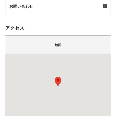
お問い合わせ
会場
千葉県船橋市本町１－３－１
アクセス
（Face１３階）
積水ハウス株式会社 京葉支店 シャーウッド幕張展
示場
地図
ご自宅にいながら、住まいづくりについて電話やWEB
ご注意
〒262-0032
通話でご相談いただけます。
千葉県千葉市花見川区幕張町5-417-7 (幕張ハウジン
外出が難しいときでも、ご自宅にいながら積水ハウス
グパークNo.1)
スタッフに電話やWEB通話でご相談いただけます。日
担当：酒井・神長
時をご指定いただく予約制です。まずはWEBからお気
TEL.
043-213-6931
FAX.043-296-7566
軽にお申し込みください。※画像はイメージです。
備考：毎週火曜日・水曜日は定休日です。
※定休日に頂いたお問い合わせ・ご予約のお返事は翌
営業日以降のご案内になります。