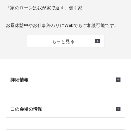
「家のローンは我が家で返す」働く家
お昼休憩中やお仕事終わりにWebでもご相談可能です。
もっと見る
・2階建て→3、4階建てにしたい方
・建て替えするには物価の上昇でタイミングを悩まれてい
る方
・将来の税金対策について考えたい方
など、お気軽にご相談ください。
詳細情報
開催日時
この会場の情報
2026/04/05(日) ～ 2027/04/05(月) 10：00～18：00
※完全予約制