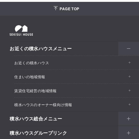
PAGE TOP
お近くの積水ハウスメニュー
お近くの積水ハウス
住まいの地域情報
お近くの積水ハウストップ
賃貸住宅経営の地域情報
イベント情報
積水ハウスのオーナー様向け情報
イベント情報
住宅展示場・ショールーム情報
積水ハウス総合メニュー
カスタマーズセンター
支店・事業所情報
分譲住宅・土地
積水ハウスグループリンク
住まい
リフォーム
賃貸住宅経営（シャーメゾン）
支店・事業所情報