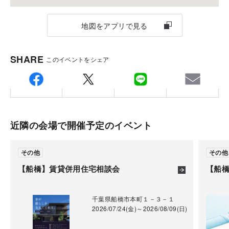
地図をアプリで見る
賃貸住宅経営のリスクと手間を軽減
SHARE
このイベントをシェア
積水ハウスグループの積水ハウス不動産各社が建物を
借上げ、空室の有無にかかわらず毎月一定の賃料をお
支払い。入居者への直接の貸主としての業務を積水ハ
ウス不動産各社が行い、オーナー様の手間を軽減し、
近隣の会場で開催予定のイベント
安定経営をサポートするシステムです。※賃料は、定
期的な見直し（更新）により減額となる場合がありま
その他
その他
す。 ※租税その他の増減や経済事情の変動、周辺相場
【船橋】賃貸併用住宅相談会
【船
と比較して不相当となった場合は、定期的な見直し
（更新）時期に限らず、賃料改定の協議をさせていた
千葉県船橋市本町１－３－１
2026/07/24(金)～2026/08/09(日)
だきます。※一括借上システムの適用については一定
の条件があります。また地域により、ご利用できない