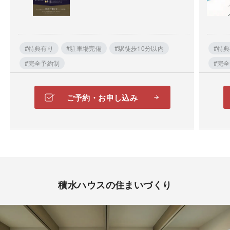
場合があります。
#特典有り
#駐車場完備
#駅徒歩10分以内
#特
#完全予約制
#完
ご予約・お申し込み
全国各地の支店で、住まいづくりのプロがサポート。
限られたプランから選ぶしかない住まいづくりでは、
お客さま一人ひとりに本当の満足をお約束することは
できない…積水ハウスは、住まいづくりの夢や希望に
積水ハウスの住まいづくり
きめ細かくお応えしていくために、「邸別自由設計」
にこだわり続けてきました。一邸ごとに異なる敷地条
件や気候風土に適した住まいをご提案できるよう、全