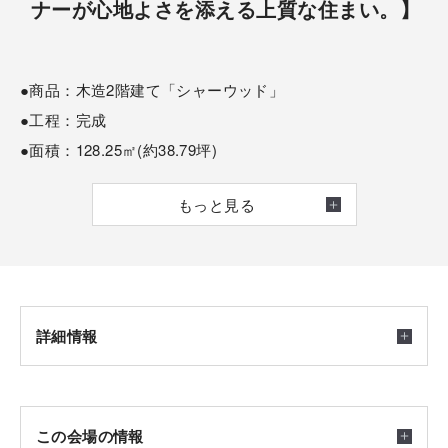
ナーが心地よさを添える上質な住まい。】
●商品：木造2階建て「シャーウッド」
●工程：完成
●面積：128.25㎡(約38.79坪)
もっと見る
― 見どころポイント ―
■人気の間取りであるLDKとつなげることも出来る畳コー
ナーの好事例
詳細情報
■２７００ｍｍ天井高さと５ｍ大開口サッシ
■収納たっぷり家事がしやすい動線計画
■玄関からのパントリーへつながる家事動線計画
開催日時
この会場の情報