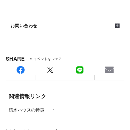
■ご夫婦それぞれのテレワークスペースがある５LDK
2026/04/01(水) ～ 2027/03/31(水) 10：00～17：00
※見学は完全予約制となります。
ネット申込またはお電話でのご予約をお待ちしており
お問い合わせ
ます。
※オーナー様の都合上、希望日程に見学出来ないこと
もございます。
積水ハウス株式会社 イズ幕張展示場
SHARE
このイベントをシェア
〒262-0032
会場
将来を見据えた、ファイナンシャルプランについて相
千葉県千葉市花見川区幕張町5-417-7 (幕張ハウジン
千葉県
談してみませんか？
グパークNo.23)
船橋市坪井町会場
住まいづくりは人生の一大イベント。お金についても
担当：西野
関連情報リンク
気になりますよね。住宅ローンはいくらまで組めるか
TEL.
043-274-6800
FAX.043-274-6801
はもちろん、新しい暮らしが、ご家族にとってより豊
集合場所
備考：毎週火曜日・水曜日は定休日です。
積水ハウスの特徴
かになるように、ファイナンシャルプランナーがお応
※年末年始を含む定休日に頂いたお問い合わせ・ご予
千葉県船橋市坪井町
えします。※ご希望の方は予約画面のお申し込み内容
約のお返事は翌営業日以降のご案内になります。