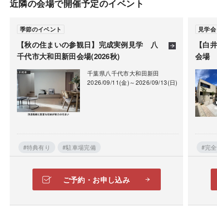
近隣の会場で開催予定のイベント
の部分にご記入ください。
ご注意
※見学は完全予約制となります。
季節のイベント
見学会
ネット申込またはお電話でのご予約をお待ちしており
【秋の住まいの参観日】完成実例見学 八
【白
ます。
千代市大和田新田会場(2026秋)
会場
※オーナー様の都合上、希望日程に見学出来ないこと
千葉県八千代市大和田新田
2026/09/11(金)～2026/09/13(日)
もございます。
※見学の際は備え付けの手袋の着用をお願いしており
ます。
「土地診断」を無料で実施いたします。
※詳細場所等は営業よりご連絡差し上げます。
建築予定地の地盤の強さや特徴、周辺環境や敷地に係
※写真はすべて2021年9月に撮影したものです。
る法規制など、様々な視点からプロが調査いたしま
#特典有り
#駐車場完備
#完
す。調査結果は報告書にまとめてお渡しします。
会場でも申込みを受け付けておりますので、スタッフ
ご予約・お申し込み
にお声がけください。