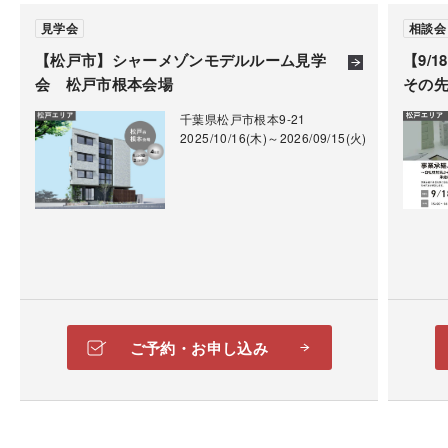
※見学は完全予約制となります。
見学会
相談会
ネット申込またはお電話でのご予約をお待ちしており
【松戸市】シャーメゾンモデルルーム見学
【9/
ます。
会 松戸市根本会場
その
※オーナー様の都合上、希望日程に見学出来ないこと
千葉県松戸市根本9-21
2025/10/16(木)～2026/09/15(火)
もございます。
※見学の際は備え付けの手袋の着用をお願いしており
ます。
「土地診断」を無料で実施いたします。
※1階賃貸部は見学不可です。
建築予定地の地盤の強さや特徴、周辺環境や敷地に係
※詳細場所等は営業よりご連絡差し上げます。
る法規制など、様々な視点からプロが調査いたしま
※写真はすべて2025年4月に撮影したものです。
す。調査結果は報告書にまとめてお渡しします。
会場でも申込みを受け付けておりますので、スタッフ
ご予約・お申し込み
にお声がけください。