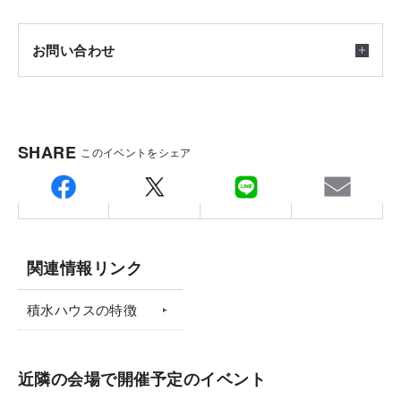
※見学は完全予約制となります。
ネット申込またはお電話でのご予約をお待ちしており
お問い合わせ
ます。
※オーナー様の都合上、希望日程に見学出来ないこと
もございます。
積水ハウス株式会社 イズ幕張展示場
SHARE
このイベントをシェア
〒262-0032
会場
将来を見据えた、ファイナンシャルプランについて相
千葉県千葉市花見川区幕張町5-417-7 (幕張ハウジン
東京都
談してみませんか？
グパークNo.23)
葛飾区金町会場
住まいづくりは人生の一大イベント。お金についても
担当：北井
関連情報リンク
気になりますよね。住宅ローンはいくらまで組めるか
TEL.
043-274-6800
FAX.043-274-6801
はもちろん、新しい暮らしが、ご家族にとってより豊
集合場所
備考：毎週火曜日・水曜日は定休日です。
積水ハウスの特徴
かになるように、ファイナンシャルプランナーがお応
※年末年始を含む定休日に頂いたお問い合わせ・ご予
東京都葛飾区金町
えします。※ご希望の方は予約画面のお申し込み内容
約のお返事は翌営業日以降のご案内になります。
近隣の会場で開催予定のイベント
の部分にご記入ください。
ご注意