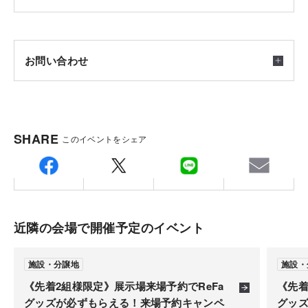
・2Fホール（憩いの場に）
2026/09/12(土) ～ 2026/09/13(日) 10：00-17：00
・キッチン横の家事休憩スぺース（フリースペース）
［完全予約制］［雨天決行］［駐車場完備］
お問い合わせ
会場
《完全予約制》
事前にWEBから来場予約を頂けますとご指定の時間でご案
東京都町田市玉川学園会場
内させていただきます。
積水ハウス株式会社 イズ相模原展示場
SHARE
このイベントをシェア
是非、事前来場予約をご利用下さいませ。
〒2520344
集合場所
神奈川県相模原市南区古淵6-3-9(相模原・古淵ハウジ
ングステージ内)
TEL.
042-701-4451
東京都町田市玉川学園会場
近隣の会場で開催予定のイベント
備考：毎週火曜日・水曜日は定休日です。
※定休日に頂いたお問い合わせ・ご予約のお返事は翌
ご注意
施設・分譲地
施設・
営業日以降のご案内になります。
※当イベントは完全予約制です。
《先着2組様限定》展示場来場予約でReFa
《先着
グッズが必ずもらえる！来場予約キャンペ
グッ
※駐車場に関しましては、近隣駐車場をご案内いたし