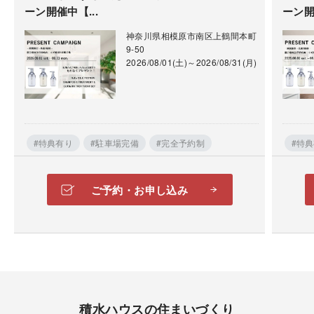
ーン開催中【...
ーン開
ます。
神奈川県相模原市南区上鶴間本町
9-50
2026/08/01(土)～2026/08/31(月)
#特典有り
#駐車場完備
#完全予約制
#特
ご予約・お申し込み
積水ハウスの住まいづくり