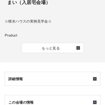
まい（入居宅会場）
☆積水ハウスの実例見学会☆
Product
【商品】イズ（鉄骨2階建）
もっと見る
【面積】99.02㎡ （約29.95坪）
【間取】2LDK＋フリースペース
Point
詳細情報
・25帖超のLDK
・吹抜、クリアビューサッシによる開放感
・2F水回り
開催日時
この会場の情報