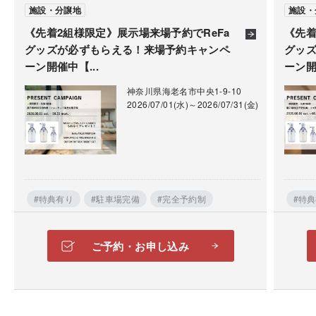
施設・分譲地
施設・
《先着2組様限定》展示場来場予約でReFa
《先着
グッズが必ずもらえる！来場予約キャンペ
グッ
ーン開催中【...
ーン開
神奈川県海老名市中央1-9-10
2026/07/01(水)～2026/07/31(金)
#特典有り
#駐車場完備
#完全予約制
#特
ご予約・お申し込み