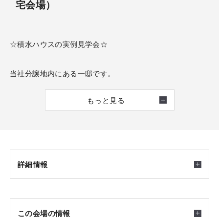
宅会場）
☆積水ハウスの実例見学会☆
当社分譲地内にある一邸です。
積水ハウスの美しい街並みも必見です。
もっと見る
これからのお住まいづくりに、ぜひお役立て下さいませ。
Product
【商品】シャーウッド（木造2階建）
【面積】140.93㎡ （約42.63坪）
詳細情報
【間取】3LDK＋書斎
開催日時
この会場の情報