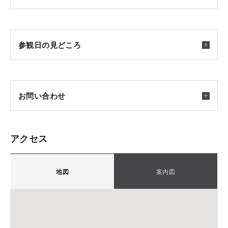
Point
2026/09/12(土) ～ 2026/09/13(日) 10：00-17：00
・イドコロたくさんのLDK
［完全予約制］［雨天決行］［駐車場完備］
・リビングとつながる広々ウッドデッキ
参観日の見どころ
・回遊動線が便利な使いやすいキッチン
会場
・分譲地「CS厚木関口」内のお住まいの為、積水ハウスが
つくる美しい街並みもご覧頂けます
厚木市関口会場
お問い合わせ
《完全予約制》
集合場所
アクセス
事前にWEBから来場予約を頂けますとご指定の時間でご案
積水ハウス株式会社 神奈川中央支店 本店Ⅰ課
内させていただきます。
厚木市関口会場
〒2430438
是非、事前来場予約をご利用下さいませ。
木のぬくもりと優しさに満ちた木の住まい。
地図
案内図
カーナビをご利用の方は下記のMAPコードをご利用く
神奈川県海老名市めぐみ町2番2号(ViNA GARDENS
シャーウッドは、日本の暮らしへの愛着に、現代の空
ださい。
OFFICE14F)
間で応える木造住宅として、ご家族それぞれの暮らし
TEL.
046-292-5639
FAX.046-292-5631
15 853 202*
方や住まいへのこだわりを映すように、多彩なライン
備考：毎週火曜日・水曜日は定休日です。
※「マップコード」および「MAPCODE」は(株)デンソ