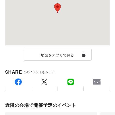
ナップを揃えています。あなたに合う住まいのかたち
※定休日に頂いたお問い合わせ・ご予約のお返事は翌
ーの登録商標です。
を見つけてください。
営業日以降のご案内になります。
ご注意
※当イベントは完全予約制です。
※駐車場に関しましては、近隣駐車場をご案内いたし
ます。
地図をアプリで見る
SHARE
このイベントをシェア
近隣の会場で開催予定のイベント