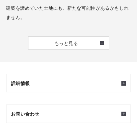
建築を諦めていた土地にも、新たな可能性があるかもしれ
ません。
「相続した土地を活用したい」
もっと見る
「実家の敷地内に家を建てたい」
「市街化調整区域でも建築できる方法を知りたい」
そんなお悩みはございませんか。
市街化調整区域での建築には、法令や許可申請など専門的
詳細情報
な知識が必要です。
しかし、土地の条件やご家族の状況によっては、建築が認
められるケースもあります。
開催日時
お問い合わせ
2026/07/01(水) ～ 2026/08/31(月) 10:00-17:00
積水ハウスイズ厚木展示場では、これまで数多くの市街化
※毎週火曜・水曜、祝日は定休日です。
調整区域での住まいづくりをサポートしてまいりました。