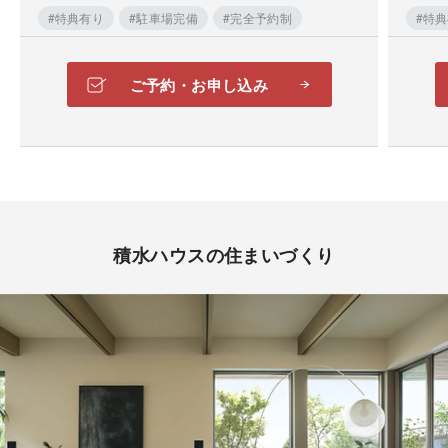
#特典有り
#駐車場完備
#完全予約制
#特
ご予約・お申し込み
積水ハウスの住まいづくり