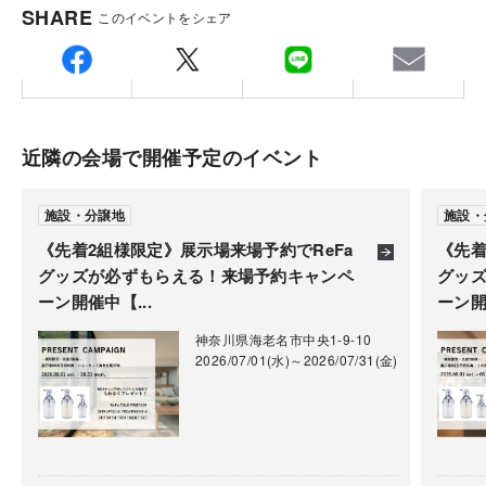
SHARE
このイベントをシェア
近隣の会場で開催予定のイベント
施設・分譲地
施設・
《先着2組様限定》展示場来場予約でReFa
《先着
グッズが必ずもらえる！来場予約キャンペ
グッ
ーン開催中【...
ーン開
神奈川県海老名市中央1-9-10
2026/07/01(水)～2026/07/31(金)