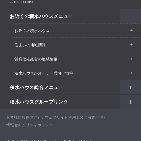
お近くの積水ハウスメニュー
お近くの積水ハウス
住まいの地域情報
お近くの積水ハウストップ
賃貸住宅経営の地域情報
イベント情報
積水ハウスのオーナー様向け情報
イベント情報
住宅展示場・ショールーム情報
積水ハウス総合メニュー
カスタマーズセンター
支店・事業所情報
分譲住宅・土地
積水ハウスグループリンク
住まい
リフォーム
賃貸住宅経営（シャーメゾン）
支店・事業所情報
土地活用
戸建住宅
お客様情報保護方針
積水ハウス ノイエ株式会社
ウェブサイト利用上のご留意事項
Netオーナーズクラブ
土地活用
戸建住宅
情報セキュリティポリシー
法人・行政のお客さま
賃貸住宅経営（シャーメゾン）
分譲住宅・土地
積水ハウス不動産グループ
戸建建築実例
COPYRIGHT©SEKISUI HOUSE. LTD. ALL RIGHTS RESERVED