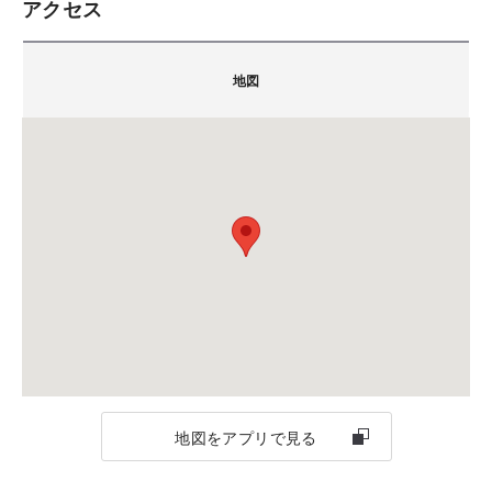
アクセス
積水ハウス株式会社 神奈川中央支店 イズ厚木展示
豊富な実績と経験をもとに、お客様の状況に合わせた最適
会場
場
なご提案をいたします。
地図
神奈川県厚木市妻田西1-9-28（厚木住宅公園内）
〒243-0815
積水ハウス イズ厚木展示場
神奈川県厚木市妻田西1-9-28(厚木住宅公園内)
お客様一組ごとにゆっくりとご相談いただけるよう完全予
TEL.
046-221-1371
カーナビをご利用の方は下記のMAPコードをご利用く
約制にて承っております。
備考：※毎週火曜日・水曜日・祝日は定休日です。
ださい。
まずはお気軽にご相談ください。
※定休日に頂いたお問い合わせ・ご予約のお返事は翌
15 733 310*
営業日以降のご案内になります。
※「マップコード」および「MAPCODE」は(株)デンソ
ーの登録商標です。
ご注意
地図をアプリで見る