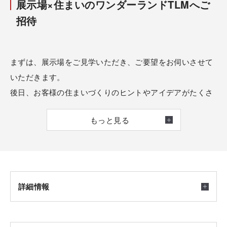
展示場×住まいのワンダーランドTLMへご
招待
まずは、展示場をご見学いただき、ご要望をお伺いさせて
いただきます。
後日、お客様の住まいづくりのヒントやアイデアがたくさ
ん見つかる体感型ミュージアム『Tomorrow`s Life
もっと見る
Museum』へご案内させていただきます。（お弁当付き
☆）
未来の暮らしを想像し、自分の理想にぐんと近づく楽しい
一日をお過ごしください！
詳細情報
★土地からお探しのお客様には、分譲地・未公開・新着を
含め多くの土地情報をご紹介いたします