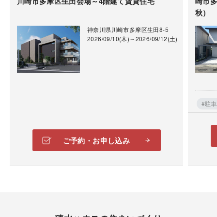
川崎市多摩区生田会場～4階建て賃貸住宅
崎市多
秋）
神奈川県川崎市多摩区生田8-5
2026/09/10(木)～2026/09/12(土)
#駐
ご予約・お申し込み