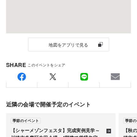
営業日以降のご案内になります。
ご注意
※Tomorrow`s Life Museumのご見学は一日かかりま
す。
展示場のご見学と同日ご希望の場合は、ご相談くださ
地図をアプリで見る
い。
SHARE
このイベントをシェア
近隣の会場で開催予定のイベント
季節のイベント
季節の
【シャーメゾンフェスタ】完成実例見学～
【秋