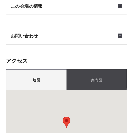
開催日時
この会場の情報
ご来場予約は「ご予約・お申込み」ボタンからお申込みく
2026/07/27(月) ～ 2026/09/30(水) 10：00～17：00
ださい。
まずは展示場をご見学いただき、別の日程で
担当よりご連絡させていいただきます。
Tomorrow`s Life Museumをご案内いたします
お問い合わせ
会場
アクセス
神奈川県川崎市麻生区万福寺4-3-14-3-1 ｔｖｋハウ
積水ハウス株式会社
ジングプラザ新百合ヶ丘
〒2150004
積水ハウス シャーウッド新百合ヶ丘展示場
地図
案内図
神奈川県川崎市麻生区万福寺4-3-1 tvkハウジングプ
ラザ新百合ヶ丘
集合場所
担当：清水
TEL.
044-959-3411
FAX.044
神奈川県川崎市麻生区万福寺4-3-1 ｔｖｋハウジング
備考：毎週火曜日・水曜日は定休日です。
プラザ新百合ヶ丘
※定休日に頂いたお問い合わせ・ご予約のお返事は翌
積水ハウス シャーウッド新百合ヶ丘展示場