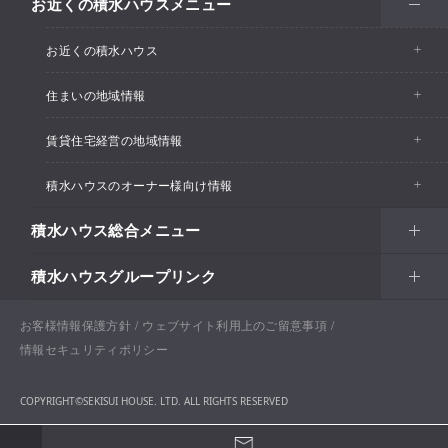
お近くの積水ハウスメニュー
お近くの積水ハウス
住まいの地域情報
お近くの積水ハウストップ
賃貸住宅経営の地域情報
イベント情報
積水ハウスのオーナー様向け情報
イベント情報
住宅展示場・ショールーム情報
積水ハウス総合メニュー
カスタマーズセンター
支店・事業所情報
分譲住宅・土地
積水ハウスグループリンク
住まい
リフォーム
賃貸住宅経営（シャーメゾン）
支店・事業所情報
土地活用
戸建住宅
お客様情報保護方針
積水ハウス ノイエ株式会社
ウェブサイト利用上のご留意事項
Netオーナーズクラブ
土地活用
戸建住宅
情報セキュリティポリシー
法人・行政のお客さま
賃貸住宅経営（シャーメゾン）
分譲住宅・土地
積水ハウス不動産グループ
戸建建築実例
COPYRIGHT©SEKISUI HOUSE. LTD. ALL RIGHTS RESERVED
開発事業
企業・行政向け不動産活用（CRE・PRE）
保育所・教育支援施設
分譲マンション（グランドメゾン）
積水ハウスリフォーム（オーナー様向けリフォーム）
納得工房