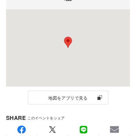
会場
神奈川県横浜市西区みなとみらい3-7-1 OCEAN
お手持ちの端末でご参加ください。
GATE MINATOMIRAI 13F
担当：古屋
TEL.
045-650-7311
FAX.045-650-7266
ご注意
備考：毎週火曜日・水曜日は定休日です。
ネットワーク環境の整った場所でご参加ください。
※定休日に頂いたお問い合わせ・ご予約のお返事は翌
営業日以降のご案内になります。
地図をアプリで見る
SHARE
このイベントをシェア