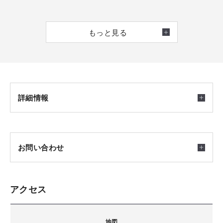
なかなか展示場に行く時間が作れない、お子様を連れて行
もっと見る
くのは大変、家を留守にできない、など様々な理由でご来
場出来ない方はもちろん、どんな方でもOKです。
オンラインで相談してみませんか？
資料請求の次のステップにも向いています。
詳細情報
ぜひお気軽にご相談ください！
開催日時
お問い合わせ
2026/05/30(土) ～ 2026/08/31(月) 10:00～17:00
お手持ちの端末を利用して、気軽に相談できるイベン
アクセス
トです。
積水ハウス株式会社 神奈川営業本部
〒220-0012
地図