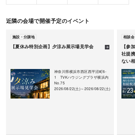
近隣の会場で開催予定のイベント
施設・分譲地
相談会
【夏休み特別企画】夕涼み展示場見学会
【参加
社提
ない相
神奈川県横浜市西区西平沼町6-
1 TVKハウジングプラザ横浜内
No.75
2026/08/22(土)～2026/08/22(土)