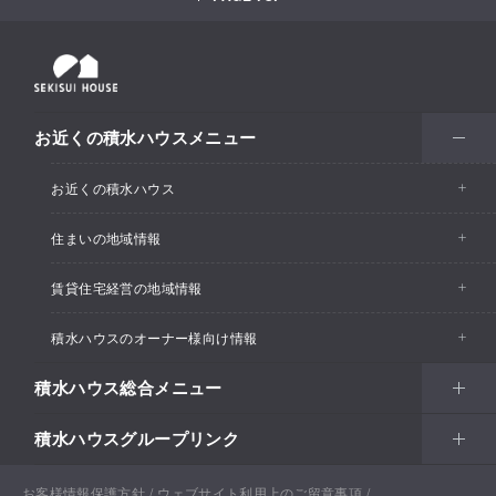
お近くの積水ハウスメニュー
お近くの積水ハウス
住まいの地域情報
お近くの積水ハウストップ
賃貸住宅経営の地域情報
イベント情報
積水ハウスのオーナー様向け情報
イベント情報
住宅展示場・ショールーム情報
積水ハウス総合メニュー
カスタマーズセンター
支店・事業所情報
分譲住宅・土地
積水ハウスグループリンク
住まい
リフォーム
賃貸住宅経営（シャーメゾン）
支店・事業所情報
土地活用
戸建住宅
お客様情報保護方針
積水ハウス ノイエ株式会社
ウェブサイト利用上のご留意事項