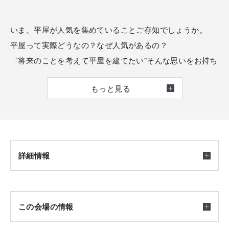
いま、平屋が人気を集めていることご存知でしょうか。
平屋って実際どうなの？なぜ人気があるの？
゛将来のことを考えて平屋を建てたい"そんな思いをお持ち
の方におすすめの相談会です。
もっと見る
平屋だからこそ気をつけたい土地探しのポイントもお伝え
します！
平屋のプランやカタログもプレゼント♪
【ご予約方法】
詳細情報
「ご予約・お申込み」ボタンをクリック
入力内容をご確認の上送信ボタンを押してください。
後日、担当者よりメールが届きます。
開催日時
この会場の情報
2026/07/27(月) ～ 2026/09/30(水)
ご希望の時間にて調整できない場合がございます。予めご