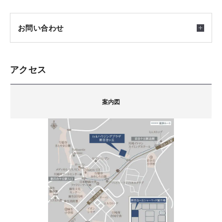
了承ください。
会場
お問い合わせ
神奈川県川崎市麻生区万福寺4-3-1ｔｖｋハウジングプ
ラザ新百合ヶ丘
アクセス
積水ハウス㈱ シャーウッド新百合ヶ丘展示場
積水ハウス株式会社 シャーウッド新百合ヶ丘展示場
カーナビをご利用の方は下記のMAPコードをご利用く
〒215-0004
案内図
ださい。
積水ハウスの住まいづくりの基本は、「邸別自由設
神奈川県川崎市麻生区万福寺4-3-1tvkハウジングプラ
計」。
2 676 560*58
ザ新百合ヶ丘
お客さまが心の中に描いている住まいの夢や理想のひ
担当：肴倉
※「マップコード」および「MAPCODE」は(株)デンソ
とつひとつにしっかりと耳を傾けたうえで、それぞれ
TEL.
044-959-3411
FAX.044-955-7050
ーの登録商標です。
の家族、気候風土、敷地条件に合った住まいをプラン
備考：毎週火曜日・水曜日は定休日です。
ニングしていきます。
※定休日に頂いたお問い合わせ・ご予約のお返事は翌
ご注意
営業日以降のご案内になります。