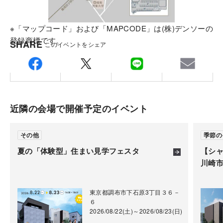
※「マップコード」および「MAPCODE」は(株)デンソーの
登録商標です。
SHARE
このイベントをシェア
■外観
近隣の会場で開催予定のイベント
その他
季節の
夏の「体験型」住まい見学フェスタ
【シ
川崎市
■大人の居心地の良さを追求した、上質を極めるラグ
東京都調布市下石原3丁目３６－
ジュアリーな邸宅
６
2026/08/22(土)～2026/08/23(日)