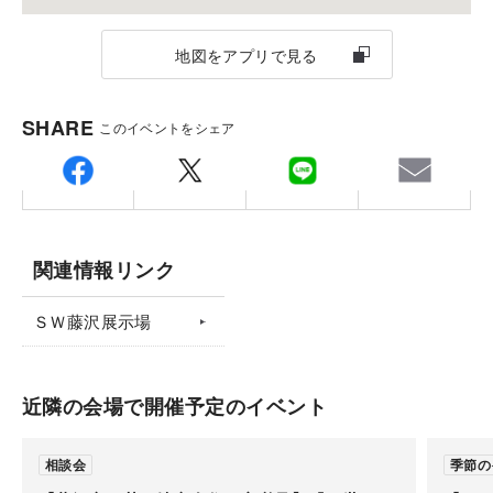
※ご希望の時間にて調整できない場合があります。予めご
地図をアプリで見る
了承ください。
ご家族のご希望や想いがつまった住まいを、カタチに
してみませんか？
SHARE
このイベントをシェア
これまでたくさんのお客さまの“夢の住まい”をカタチ
にしてきた積水ハウスの設計士が、世界に一つの住ま
いを設計。ご家族の理想の暮らしを叶える第一歩に、
ぜひご相談ください。
関連情報リンク
ＳＷ藤沢展示場
近隣の会場で開催予定のイベント
相談会
季節の