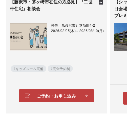
【藤沢市・茅ヶ崎市在住の方必見】『二世
【シ
将来を見据えた、ファイナンシャルプランについて相
帯住宅』相談会
目会場
談してみませんか？
プレ
住まいづくりは人生の一大イベント。お金についても
神奈川県藤沢市辻堂新町4-2
2026/02/05(木)～2026/08/10(月)
気になりますよね。住宅ローンはいくらまで組めるか
はもちろん、新しい暮らしが、ご家族にとってより豊
かになるように、ファイナンシャルプランナーがお応
えします。※ご希望の方は予約画面のお申し込み内容
の部分にご記入ください。
#キッズルーム完備
#完全予約制
ご予約・お申し込み