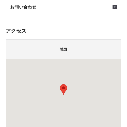
す。
お問い合わせ
完全予約制となっております。
4．展示場でしつこい営業をされるのが嫌…
アクセス
会場
お気軽にお申込みください。
積水ハウス株式会社 湘南支店 ＳＷ藤沢展示場
神奈川県藤沢市辻堂新町4-2
〒2510042
（tvkハウジングプラザ藤沢第一会場内）
地図
暮らしの可能性が自由に広がるファミリー スイート
神奈川県藤沢市辻堂新町4-2(tvkハウジングプラザ藤沢
仕切りのない大空間で、家族が自由に好きなことがで
第一会場内)
【ご予約方法はこちら】
きる。それがファミリー スイートです。家族が繋がり
ご注意
担当：奥川
ながら、それぞれの時間も楽しめる。家で過ごす時間
TEL.
0466-36-9501
①「予約・申し込み」ボタンをクリック
が豊かになり、そこに幸せな時間が生まれます。
備考：毎週火曜日・水曜日は定休日です。営業時間
②イベント概要欄に希望時間等必要項目をご記入くださ
は、10:00-18:00です。
い。
※定休日に頂いたお問い合わせ・ご予約のお返事は翌
③入力内容をご確認の上送信ボタンを押してください。
営業日以降のご案内になります。
④後日、担当者よりメールが届きます。