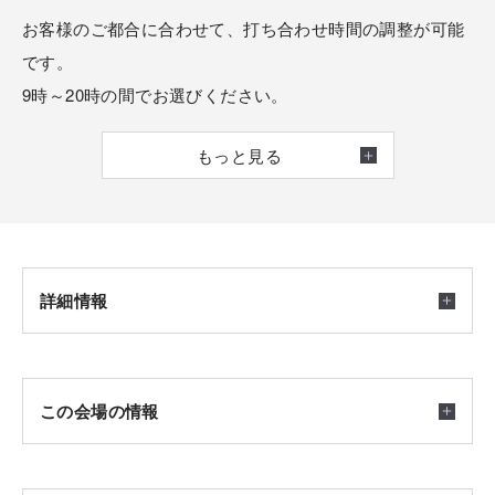
お客様のご都合に合わせて、打ち合わせ時間の調整が可能
です。
9時～20時の間でお選びください。
もっと見る
土地探し・プラン相談・税務相談など幅広く対応可能で
す。
このようなお悩みはありませんか？
詳細情報
1、展示場に行きたいけど、中々時間が取れない
開催日時
この会場の情報
2、まずは幅広く情報収集してから展示場に行きたい
2026/02/05(木) ～ 2026/08/10(月) 9:00～21:00
※こちらはオンラインで住宅相談ができるイベントで
3．仕事後に少しだけ話しを聞きたい