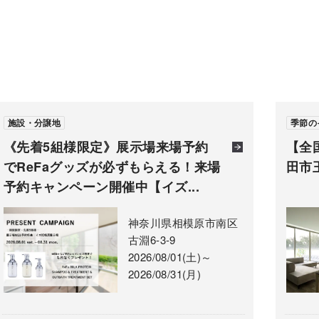
施設・分譲地
季節の
《先着5組様限定》展示場来場予約
【全
でReFaグッズが必ずもらえる！来場
田市玉
予約キャンペーン開催中【イズ...
神奈川県相模原市南区
古淵6-3-9
2026/08/01(土)～
2026/08/31(月)