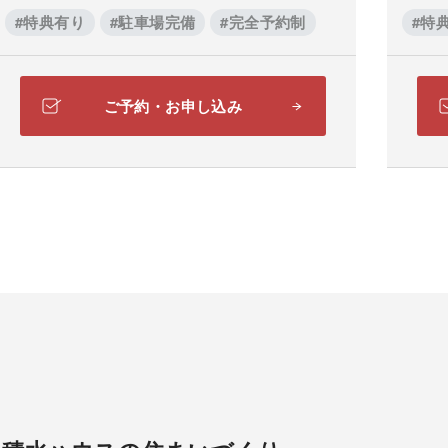
#特典有り
#駐車場完備
#完全予約制
#特
ご予約・お申し込み