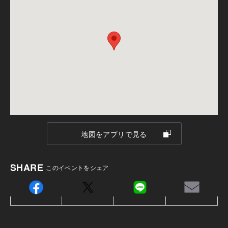
DESIGN OFFICE新宿展示場
備考：毎週火曜日・水曜日は定休日です。
※定休日に頂いたお問い合わせ・ご予約のお返事は翌
営業日以降のご案内になります。
ご注意
本イベントは無料の特別ご招待制です。
地図をアプリで見る
SHARE
このイベントをシェア