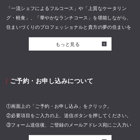
「一流シェフによるフルコース」や「上質なケータリン
グ・軽食」、「華やかなランチコース」を堪能しながら、
住まいづくりのプロフェッショナルと貴方の夢の住まいを
カタチにしませんか。
もっと見る
展示場は完全貸切となりますので、他のお客様の目を気に
することなく「我が家」の心地よさをご体感いただけま
す。
ご予約・お申し込みについて
◆タイムスケジュールの一例（夜の部）
19:00～20:00 Gastronomy Time
①画面上の「ご予約・お申し込み」をクリック。
一流シェフによるコースディナーをご堪能
②必要項目をご入力の上、送信ボタンを押してください。
③フォーム送信後、ご登録のメールアドレス宛にご入力い
20：00～21:00 Dream Planning Time
ただいた内容のメールが自動送信されます。後日、担当者
お飲み物を片手に住まいへの夢を語り合うミーティング