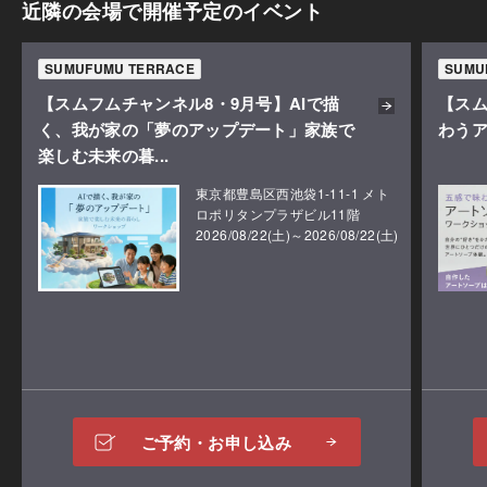
近隣の会場で開催予定のイベント
SUMUFUMU TERRACE
SUMU
【スムフムチャンネル8・9月号】AIで描
【スム
く、我が家の「夢のアップデート」家族で
わう
楽しむ未来の暮...
東京都豊島区西池袋1-11-1 メト
ロポリタンプラザビル11階
2026/08/22(土)～2026/08/22(土)
ご予約・お申し込み