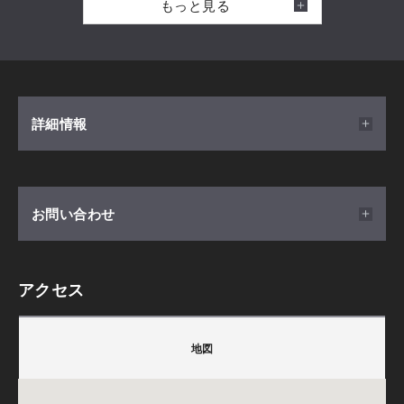
もっと見る
よりご連絡させていただきます。
※上記は一例です。お時間はご相談ください。
詳細情報
開催日時
お問い合わせ
2026/03/26(木) ～ 2026/12/31(木)
完全予約制(1回1組様限定／月2回開催)
アクセス
積水ハウス株式会社
会場
〒169-0073
地図
東京都新宿区百人町2-2-32(ハウジングステージ新宿
東京都新宿区百人町2-2-32
内)
TEL.
070-6589-9866