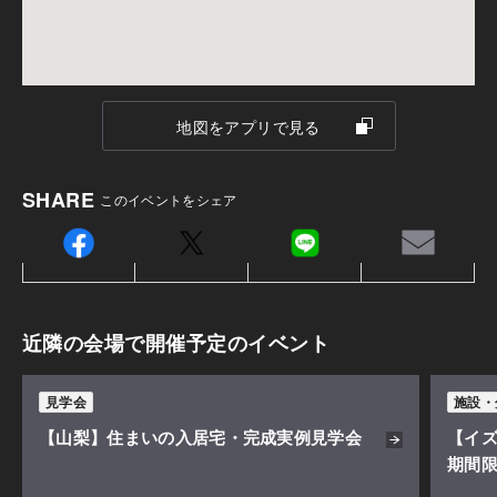
の部分にご記入ください。
地図をアプリで見る
SHARE
このイベントをシェア
暮らしの可能性が自由に広がるファミリー スイート
仕切りのない大空間で、家族が自由に好きなことがで
きる。それがファミリー スイートです。家族が繋がり
近隣の会場で開催予定のイベント
ながら、それぞれの時間も楽しめる。家で過ごす時間
が豊かになり、そこに幸せな時間が生まれます。
見学会
施設・
【山梨】住まいの入居宅・完成実例見学会
【イ
期間