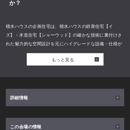
か？
積水ハウスの企画住宅は、積水ハウスの鉄骨住宅【イ
ズ】・木造住宅【シャーウッド】の確かな技術に裏付けさ
れた魅力的な空間設計を元にハイグレードな設備・仕様が
標準搭載されております。
もっと見る
数多くの間取りの中からお気に入りを選び、自分だけのこ
だわりオーダーを加えられます。
life knit designのインテリア、6つの感性を具現化し、
Family Suite、美しい家を全プラン採用。
詳細情報
「安心・安全の家は建てたいけど、積水ハウスは高いか
ら・・・」
開催日時
この会場の情報