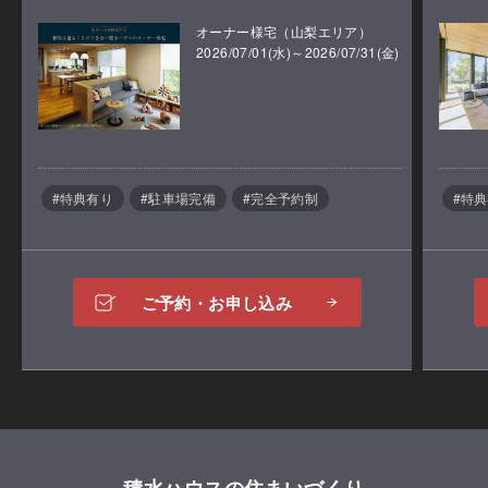
オーナー様宅（山梨エリア）
2026/07/01(水)～2026/07/31(金)
ご予約のうえ、ご来場いただいた方に「積水ハウスオ
リジナルアイテム」をプレゼント！
#特典有り
#駐車場完備
#完全予約制
#特
ご予約・お申し込み