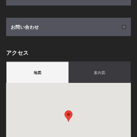
このようなお悩みの方は必見です!
2026/08/01(土) ～ 2026/08/31(月) 10:00 - 17:00
こちらは予約制のイベントです。
お客様のライフスタイルや敷地条件など、ご計画に合わせ
お問い合わせ
て最適なプランをご提案致します。
会場
山梨県中巨摩郡昭和町西条130
アクセス
積水ハウス株式会社 シャーウッド昭和住宅公園展示場
>>>ご予約方法はこちら
積水ハウス株式会社 山梨支店
①画面上の「ご予約・お申し込み」をクリック。
〒400-0041
地図
案内図
将来を見据えた、ファイナンシャルプランについて相
②イベント概要欄の必須項目をご入力ください。
ご注意
山梨県甲府市上石田3-6-38
談してみませんか？
③入力内容をご確認の上、送信ボタンを押してください。
担当：小泉 雅登
④改めて、担当者よりご連絡させていただきます。
住まいづくりは人生の一大イベント。お金についても
TEL.
080-4851-4330
気になりますよね。住宅ローンはいくらまで組めるか
備考：毎週火曜日・水曜日は定休日です。
はもちろん、新しい暮らしが、ご家族にとってより豊
※定休日に頂いたお問い合わせ・ご予約のお返事は翌
かになるように、ファイナンシャルプランナーがお応
営業日以降のご案内になります。
えします。※ご希望の方は予約画面のお申し込み内容