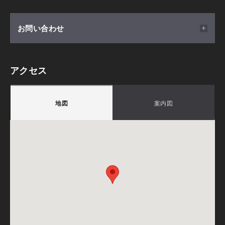
③自由設計なので狭小地や変形地も対応可能です
会場
お問い合わせ
一般的に正方形に近く、南道路の土地が良いと言われるこ
山梨県中巨摩郡昭和町西条130
とが多くありますが、私たちは設計からご提案するハウス
積水ハウス株式会社 シャーウッド昭和住宅公園展示
メーカーとして、どんな土地でもお客様の理想の暮らしが
アクセス
場
叶うようにプランニングさせて頂きます。「この土地は良
積水ハウス株式会社 山梨支店
くないかな？」と思う前に、まず私たちにご相談くださ
〒400-0041
地図
案内図
土地探しを多角的にプロがサポート。土地も住まいも
い。
ご注意
山梨県甲府市上石田3-6-38
満足の一邸を実現します。
担当：小泉 雅登
④地域密着でエリア内の情報を多く持っています
積水ハウスでの土地探しなら、住まいのイメージも一
TEL.
080-4851-4330
私たちは地域密着でエリア内の情報を多く持っています。
緒に考えることができます。新しい暮らしをしっかり
備考：毎週火曜日・水曜日は定休日です。
土地情報だけでなく、学校、医療、お買い物など様々な観
描くことで完成後の満足度も違うはず。ぜひお気軽に
※定休日に頂いたお問い合わせ・ご予約のお返事は翌
点でアドバイスをさせて頂くことが出来ますので、これか
ご相談ください。
営業日以降のご案内になります。
らの住まいや暮らし全体を一生涯サポートさせて頂きま
す。