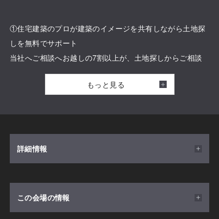
①住宅建築のプロが建築のイメージを共有しながら土地探
しを無料でサポート
当社へご相談へお越しの7割以上が、土地探しからご相談
頂くお客様です。
もっと見る
エリア内の土地をご紹介できる不動産会社と連携し、お客
様に最適な土地をご提案してきた実績がございますので、
是非まずはご予約の上ご相談ください。
②不動産販売が目的ではありませんのでご安心ください
詳細情報
土地探しからのご相談の場合でも、理想の住まいを建築さ
せて頂くことを生業としています。
設計の視点も取り入れ、土地に理想の建築プランがしっか
開催日時
この会場の情報
り納まるように、サポートさせて頂くことが可能です。
2026/08/01(土) ～ 2026/08/31(月) 9:00 - 18:00