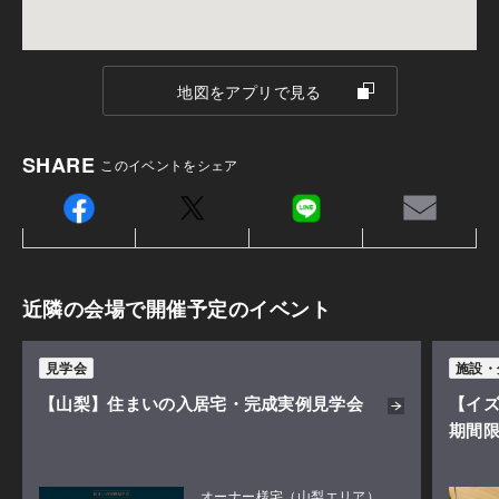
物件情報に関しては、提携不動産会社の担当者が最新情報
地図をアプリで見る
をご紹介いたします!
エリアは、通勤やご希望の小学校区等ご要望をお伺いしな
ご自宅にいながら土地探しをプロに相談。ご要望をお
SHARE
このイベントをシェア
がらお手伝いさせていただきます。
聞きしながらご提案も可能です。
土地購入からの住まいづくりや、住み替えでの土地探
>>>ご予約方法はこちら
しなどで、分譲地や分譲住宅をご検討の方に。積水ハ
①画面上の「ご予約・お申し込み」をクリック。
ウスなら全国ネットワークで、住みたいエリアの不動
②入力内容をご確認の上、送信ボタンを押してください。
近隣の会場で開催予定のイベント
産情報を多彩にご案内できます。オンラインで気に入
③改めて、担当者よりご連絡をさせていただきます。
った分譲地があれば、現地見学も可能。ぜひ気軽にご
見学会
施設・
利用ください。
【山梨】住まいの入居宅・完成実例見学会
【イ
期間
オーナー様宅（山梨エリア）