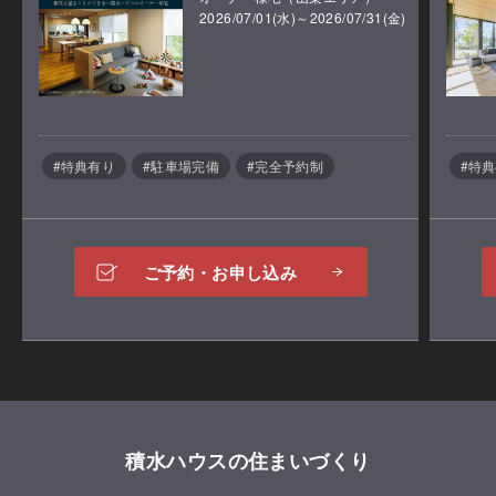
2026/07/01(水)～2026/07/31(金)
ご予約のうえ、ご来場いただいた方に「積水ハウスオ
#特典有り
#駐車場完備
#完全予約制
#特
リジナルアイテム」をプレゼント！
ご予約・お申し込み
積水ハウスの住まいづくり