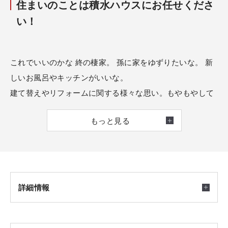
住まいのことは積水ハウスにお任せくださ
い！
これでいいのかな 終の棲家。 孫に家をゆずりたいな。 新
しいお風呂やキッチンがいいな。
建て替えやリフォームに関する様々な思い。もやもやして
いませんか。
もっと見る
そんな思いにお答えしたい『建て替え＆リフォーム相談
会』です。
メンテナンスだけでは解決しない、ライフステージに合わ
せた暮らし方のご提案を
ぜひ、ご相談ください。話すことで見つかることも多いで
詳細情報
すよ。ご予約お待ちしております。