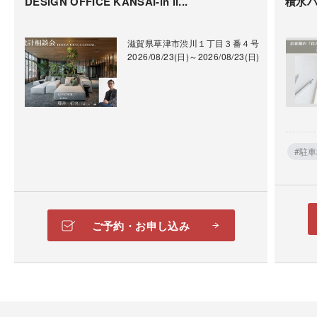
DESIGN OFFICE KANSAI-in li...
積水ハ
滋賀県草津市渋川１丁目３番４号
2026/08/23(日)～2026/08/23(日)
#駐
ご予約・お申し込み