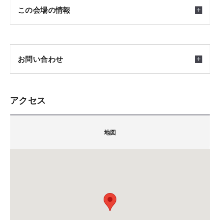
【 ご予約方法はこちら 】
開催日時
この会場の情報
①「予約・申し込み」ボタンをクリック
2026/07/26(日) ～ 2026/08/31(月) 10:00～17:00
②各項目にご入力ください。
■目安時間90分
③入力内容をご確認の上送信ボタンを押してください。
■完全予約制です。
お問い合わせ
④後日、担当者よりご連絡を差し上げます。
お申し込みが確定ではございません。予約受付させて
いただき、改めて営業担当よりご連絡させて頂きま
※ご希望の時間にて調整できない場合があります。予めご
す。
アクセス
了承ください。
積水ハウス株式会社 滋賀支店 イズ草津展示場
〒5250051
会場
地図
滋賀県草津市木川町77(ABCハウジング草津住宅公園
滋賀県草津市木川町（ＡＢＣハウジング草津住宅公園
内)
内）
担当：佐藤
積水ハウス(株)滋賀支店 イズ草津展示場
TEL.
077-563-1720
FAX.077-563-2592
備考：毎週火曜日・水曜日は定休日です。
ご注意
※定休日に頂いたお問い合わせ・ご予約のお返事は翌