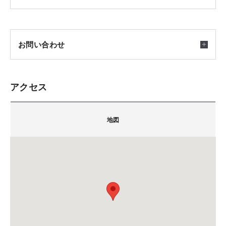
2026/07/01(水) ～ 2026/09/30(水) 随時受付
不動産情報をAIがまとめて検索
会場
お問い合わせ
AIが希望の条件で多数の土地情報サイトをまとめて検
滋賀県
索。一括検索なので、同じ物件が重複しません。さら
に、物件ごとに建築可能な床面積で検索することもで
アクセス
きます。
集合場所
積水ハウス株式会社 滋賀支店
〒525-0026
滋賀県
お申込み方法＆土地探しフロー
地図
滋賀県草津市渋川1丁目3番4号(近江伊吹館 1階)
WEB申し込み後、ログインIDを発行し、担当者よりツ
TEL.
077-565-1001
ご注意
ールの使い方などをご説明いたします。
備考：毎週火曜日・水曜日は定休日です。
その後はご自宅などでパソコンやスマホから自由にお
※定休日に頂いたお問い合わせ・ご予約のお返事は翌
探しください。
営業日以降のご案内になります。
気になる物件がありましたらスタッフにお問合せくだ
さい。