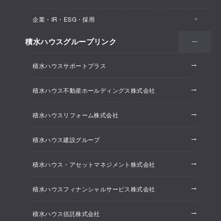
医院・クリニック
賃貸住宅（シャーメゾン）
企業・IR・ESG・採用
建築実例
保育所・教育支援施設
空き家活用
高齢者向け賃貸住宅（グランドマスト）
積水ハウスグループリンク
会社情報
オフィス系開発事業
オフィス・事務所
リフォーム
積水ハウスサポートプラス
株主・投資家情報
ホテル系開発事業
優良ストック住宅
積水ハウス不動産ホールディングス株式会社
ESG経営
大規模開発事業
不動産仲介（積水ハウス不動産グループ）
積水ハウスリフォーム株式会社
研究開発
賃貸マンション開発事業
積水ハウス建設グループ
採用情報
積水ハウス・アセットマネジメント株式会社
ニュースリリース
積水ハウスフィナンシャルサービス株式会社
積水ハウス信託株式会社