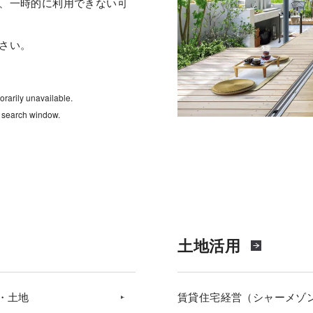
、一時的に利用できない可
さい。
rarily unavailable.
e search window.
土地活用
・土地
賃貸住宅経営（シャーメゾ