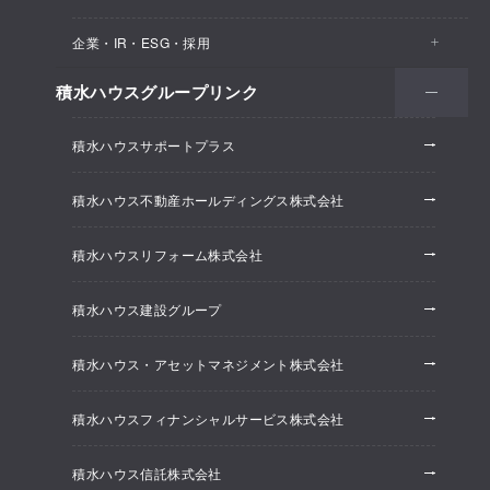
医院・クリニック
賃貸住宅（シャーメゾン）
企業・IR・ESG・採用
建築実例
保育所・教育支援施設
空き家活用
高齢者向け賃貸住宅（グランドマスト）
積水ハウスグループリンク
会社情報
オフィス系開発事業
オフィス・事務所
リフォーム
積水ハウスサポートプラス
株主・投資家情報
ホテル系開発事業
優良ストック住宅
積水ハウス不動産ホールディングス株式会社
ESG経営
大規模開発事業
不動産仲介（積水ハウス不動産グループ）
積水ハウスリフォーム株式会社
研究開発
賃貸マンション開発事業
積水ハウス建設グループ
採用情報
積水ハウス・アセットマネジメント株式会社
ニュースリリース
積水ハウスフィナンシャルサービス株式会社
積水ハウス信託株式会社